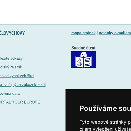
TĚLOVÝCHOVY
mapa stránek
|
novinky e-mailem
Snadné čtení
ležité odkazy
olský rejstřík
ehled vysokých škol
án veřejných zakázek 2026
evřená data
ORTÁL YOUR EUROPE
Používáme sou
Tyto webové stránky po
cílem vylepšení uživat