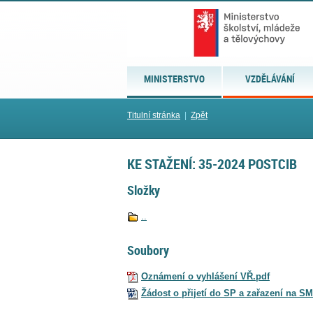
MINISTERSTVO
VZDĚLÁVÁNÍ
Titulní stránka
|
Zpět
KE STAŽENÍ: 35-2024 POSTCIB
Složky
..
Soubory
Oznámení o vyhlášení VŘ.pdf
Žádost o přijetí do SP a zařazení na S