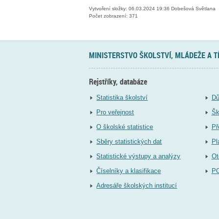
Vytvoření složky: 06.03.2024 19:36 Dobešová Světlana
Počet zobrazení: 371
MINISTERSTVO ŠKOLSTVÍ, MLÁDEŽE A 
Rejstříky, databáze
Statistika školství
Dů
Pro veřejnost
Šk
O školské statistice
Př
Sběry statistických dat
Pl
Statistické výstupy a analýzy
Ot
Číselníky a klasifikace
P
Adresáře školských institucí