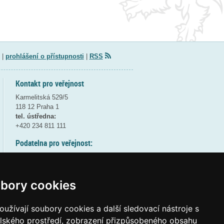
|
prohlášení o přístupnosti
|
RSS
Kontakt pro veřejnost
Karmelitská 529/5
118 12 Praha 1
tel. ústředna:
+420 234 811 111
Podatelna pro veřejnost:
pondělí a středa - 7:30-17:00
úterý a čtvrtek - 7:30-15:30
pátek - 7:30-14:00
bory cookies
8:30 - 9:30 - bezpečnostní přestávka
(více informací
ZDE
)
užívají soubory cookies a další sledovací nástroje s
elského prostředí, zobrazení přizpůsobeného obsahu
Elektronická podatelna: