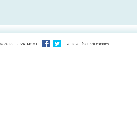
© 2013 – 2026 MŠMT
Nastavení soubrů cookies