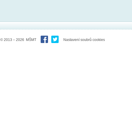
© 2013 – 2026 MŠMT
Nastavení soubrů cookies