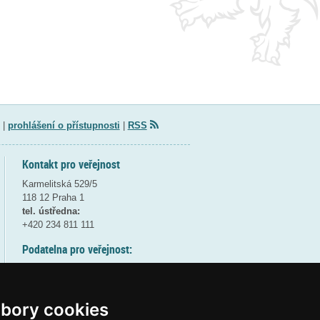
|
prohlášení o přístupnosti
|
RSS
Kontakt pro veřejnost
Karmelitská 529/5
118 12 Praha 1
tel. ústředna:
+420 234 811 111
Podatelna pro veřejnost:
pondělí a středa - 7:30-17:00
úterý a čtvrtek - 7:30-15:30
pátek - 7:30-14:00
bory cookies