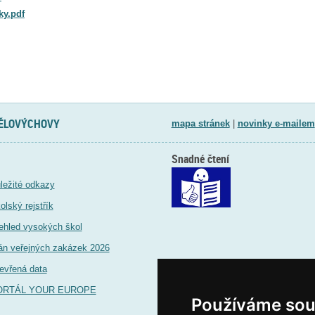
ky.pdf
TĚLOVÝCHOVY
mapa stránek
|
novinky e-mailem
Snadné čtení
ležité odkazy
olský rejstřík
ehled vysokých škol
án veřejných zakázek 2026
evřená data
ORTÁL YOUR EUROPE
Používáme sou