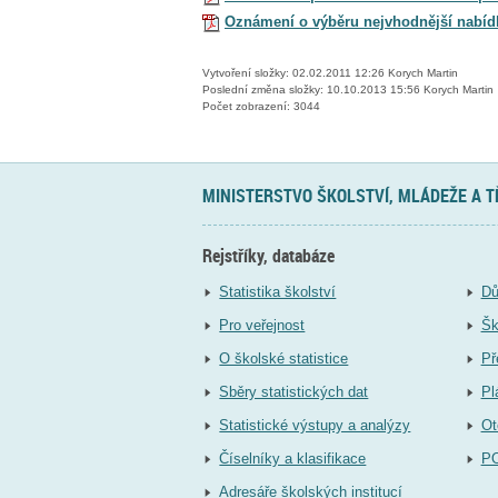
Oznámení o výběru nejvhodnější nabíd
Vytvoření složky: 02.02.2011 12:26 Korych Martin
Poslední změna složky: 10.10.2013 15:56 Korych Martin
Počet zobrazení: 3044
MINISTERSTVO ŠKOLSTVÍ, MLÁDEŽE A 
Rejstříky, databáze
Statistika školství
Dů
Pro veřejnost
Šk
O školské statistice
Př
Sběry statistických dat
Pl
Statistické výstupy a analýzy
Ot
Číselníky a klasifikace
P
Adresáře školských institucí