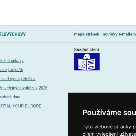
TĚLOVÝCHOVY
mapa stránek
|
novinky e-mailem
Snadné čtení
ležité odkazy
olský rejstřík
ehled vysokých škol
án veřejných zakázek 2026
evřená data
ORTÁL YOUR EUROPE
Používáme sou
Tyto webové stránky po
cílem vylepšení uživat