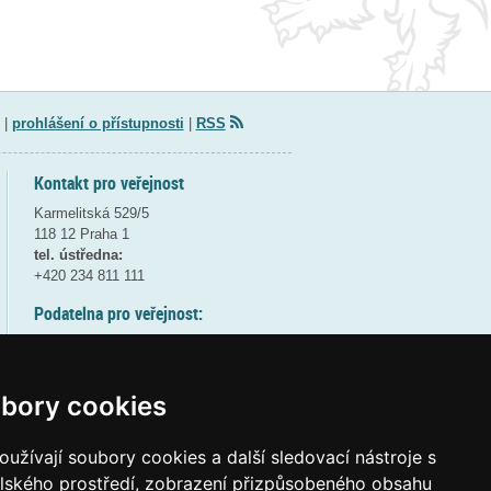
|
prohlášení o přístupnosti
|
RSS
Kontakt pro veřejnost
Karmelitská 529/5
118 12 Praha 1
tel. ústředna:
+420 234 811 111
Podatelna pro veřejnost:
pondělí a středa - 7:30-17:00
úterý a čtvrtek - 7:30-15:30
pátek - 7:30-14:00
bory cookies
8:30 - 9:30 - bezpečnostní přestávka
(více informací
ZDE
)
užívají soubory cookies a další sledovací nástroje s
elského prostředí, zobrazení přizpůsobeného obsahu
Elektronická podatelna: