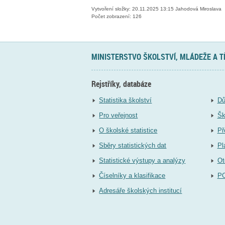
Vytvoření složky: 20.11.2025 13:15 Jahodová Miroslava
Počet zobrazení: 126
MINISTERSTVO ŠKOLSTVÍ, MLÁDEŽE A 
Rejstříky, databáze
Statistika školství
Dů
Pro veřejnost
Šk
O školské statistice
Př
Sběry statistických dat
Pl
Statistické výstupy a analýzy
Ot
Číselníky a klasifikace
P
Adresáře školských institucí