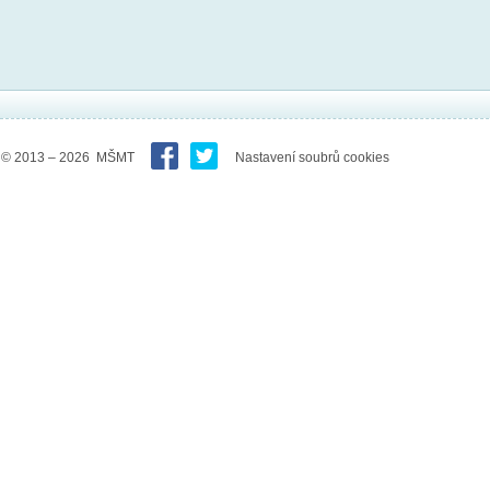
© 2013 – 2026 MŠMT
Nastavení soubrů cookies