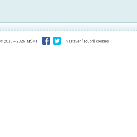
© 2013 – 2026 MŠMT
Nastavení soubrů cookies