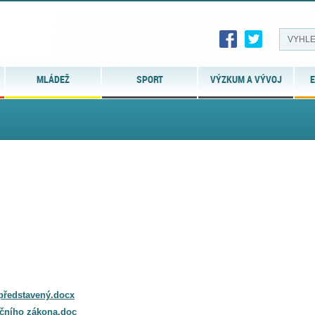
MLÁDEŽ
SPORT
VÝZKUM A VÝVOJ
E
 představený.docx
račního zákona.doc