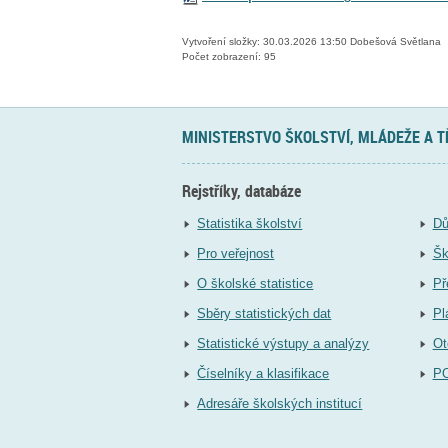
Vytvoření složky: 30.03.2026 13:50 Dobešová Světlana
Počet zobrazení: 95
MINISTERSTVO ŠKOLSTVÍ, MLÁDEŽE A 
Rejstříky, databáze
Statistika školství
Dů
Pro veřejnost
Šk
O školské statistice
Př
Sběry statistických dat
Pl
Statistické výstupy a analýzy
Ot
Číselníky a klasifikace
P
Adresáře školských institucí