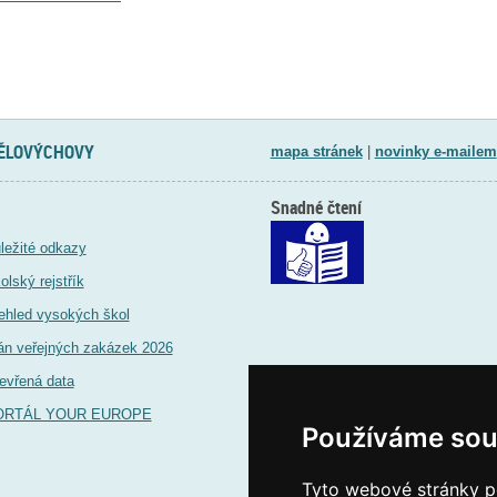
TĚLOVÝCHOVY
mapa stránek
|
novinky e-mailem
Snadné čtení
ležité odkazy
olský rejstřík
ehled vysokých škol
án veřejných zakázek 2026
evřená data
ORTÁL YOUR EUROPE
Používáme sou
Tyto webové stránky po