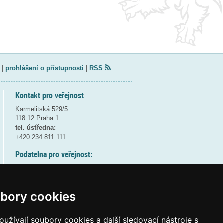
|
prohlášení o přístupnosti
|
RSS
Kontakt pro veřejnost
Karmelitská 529/5
118 12 Praha 1
tel. ústředna:
+420 234 811 111
Podatelna pro veřejnost:
pondělí a středa - 7:30-17:00
úterý a čtvrtek - 7:30-15:30
pátek - 7:30-14:00
bory cookies
8:30 - 9:30 - bezpečnostní přestávka
(více informací
ZDE
)
užívají soubory cookies a další sledovací nástroje s