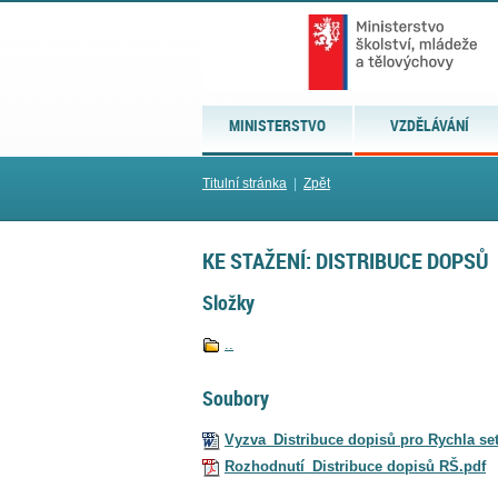
MINISTERSTVO
VZDĚLÁVÁNÍ
Titulní stránka
|
Zpět
KE STAŽENÍ: DISTRIBUCE DOPSŮ
Složky
..
Soubory
Vyzva_Distribuce dopisů pro Rychla se
Rozhodnutí_Distribuce dopisů RŠ.pdf