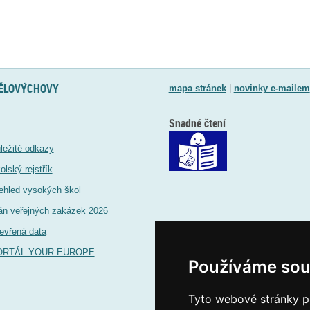
TĚLOVÝCHOVY
mapa stránek
|
novinky e-mailem
Snadné čtení
ležité odkazy
olský rejstřík
ehled vysokých škol
án veřejných zakázek 2026
evřená data
ORTÁL YOUR EUROPE
Používáme sou
Tyto webové stránky po