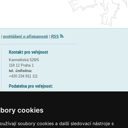
|
prohlášení o přístupnosti
|
RSS
Kontakt pro veřejnost
Karmelitská 529/5
118 12 Praha 1
tel. ústředna:
+420 234 811 111
Podatelna pro veřejnost:
pondělí a středa - 7:30-17:00
úterý a čtvrtek - 7:30-15:30
pátek - 7:30-14:00
bory cookies
8:30 - 9:30 - bezpečnostní přestávka
(více informací
ZDE
)
užívají soubory cookies a další sledovací nástroje s