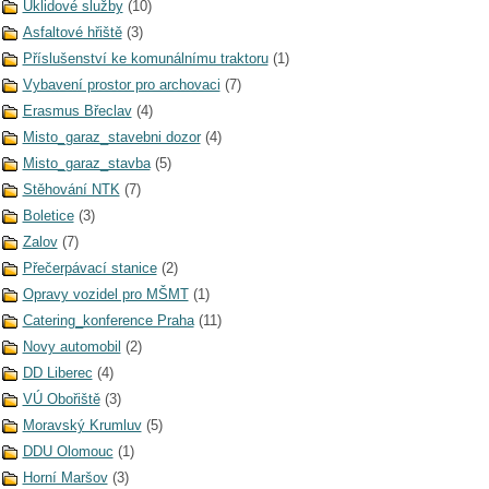
Úklidové služby
(10)
Asfaltové hřiště
(3)
Příslušenství ke komunálnímu traktoru
(1)
Vybavení prostor pro archovaci
(7)
Erasmus Břeclav
(4)
Misto_garaz_stavebni dozor
(4)
Misto_garaz_stavba
(5)
Stěhování NTK
(7)
Boletice
(3)
Zalov
(7)
Přečerpávací stanice
(2)
Opravy vozidel pro MŠMT
(1)
Catering_konference Praha
(11)
Novy automobil
(2)
DD Liberec
(4)
VÚ Obořiště
(3)
Moravský Krumluv
(5)
DDU Olomouc
(1)
Horní Maršov
(3)