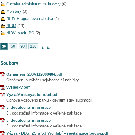
Ostraha administrativni budovy
(6)
Monitory
(3)
NIDV Programové nabídka
(4)
NIDM
(19)
NIDV_audit IPO
(2)
30
60
90
120
›
››
Soubory
Oznameni_233V112000484.pdf
Oznámení o výběru nejvhodnější nabídky
vysledky.pdf
Vyzva9mistnyautomobil.pdf
Obnova vozového parku - devítimístný automobil
3_dodatecna_informace
3 . dodatečná informace k veřejné zakázce
3_dodatecna_informace
3 . dodatečná informace k veřejné zakázce
Výzva - DDŠ, ZŠ a ŠJ Vrchlabí – revitalizace budov.pdf