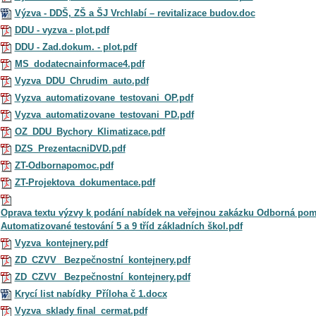
Výzva - DDŠ, ZŠ a ŠJ Vrchlabí – revitalizace budov.doc
DDU - vyzva - plot.pdf
DDU - Zad.dokum. - plot.pdf
MS_dodatecnainformace4.pdf
Vyzva_DDU_Chrudim_auto.pdf
Vyzva_automatizovane_testovani_OP.pdf
Vyzva_automatizovane_testovani_PD.pdf
OZ_DDU_Bychory_Klimatizace.pdf
DZS_PrezentacniDVD.pdf
ZT-Odbornapomoc.pdf
ZT-Projektova_dokumentace.pdf
Oprava textu výzvy k podání nabídek na veřejnou zakázku Odborná pom
Automatizované testování 5 a 9 tříd základních škol.pdf
Vyzva_kontejnery.pdf
ZD_CZVV_ Bezpečnostní_kontejnery.pdf
ZD_CZVV_ Bezpečnostní_kontejnery.pdf
Krycí list nabídky_Příloha č 1.docx
Vyzva_sklady final_cermat.pdf