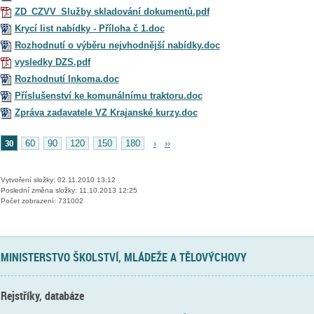
ZD_CZVV_Služby skladování dokumentů.pdf
Krycí list nabídky - Příloha č 1.doc
Rozhodnutí o výběru nejvhodnější nabídky.doc
vysledky DZS.pdf
Rozhodnutí Inkoma.doc
Příslušenství ke komunálnímu traktoru.doc
Zpráva zadavatele VZ Krajanské kurzy.doc
30
60
90
120
150
180
›
››
Vytvoření složky: 02.11.2010 13:12
Poslední změna složky: 11.10.2013 12:25
Počet zobrazení: 731002
MINISTERSTVO ŠKOLSTVÍ, MLÁDEŽE A TĚLOVÝCHOVY
Rejstříky, databáze