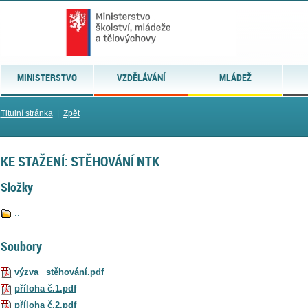
MINISTERSTVO
VZDĚLÁVÁNÍ
MLÁDEŽ
Titulní stránka
|
Zpět
KE STAŽENÍ: STĚHOVÁNÍ NTK
Složky
..
Soubory
výzva _stěhování.pdf
příloha č.1.pdf
příloha č.2.pdf