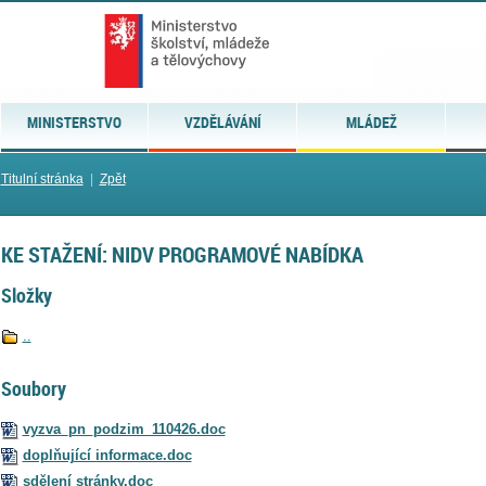
MINISTERSTVO
VZDĚLÁVÁNÍ
MLÁDEŽ
Titulní stránka
|
Zpět
KE STAŽENÍ: NIDV PROGRAMOVÉ NABÍDKA
Složky
..
Soubory
vyzva_pn_podzim_110426.doc
doplňující informace.doc
sdělení stránky.doc