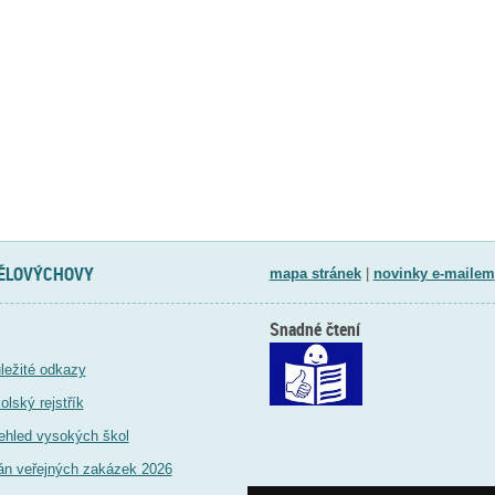
TĚLOVÝCHOVY
mapa stránek
|
novinky e-mailem
Snadné čtení
ležité odkazy
olský rejstřík
ehled vysokých škol
án veřejných zakázek 2026