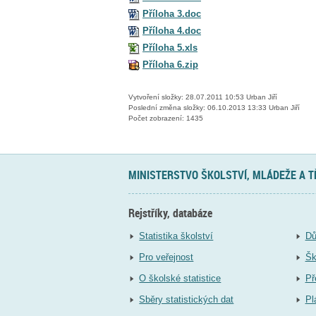
Příloha 3.doc
Příloha 4.doc
Příloha 5.xls
Příloha 6.zip
Vytvoření složky: 28.07.2011 10:53 Urban Jiří
Poslední změna složky: 06.10.2013 13:33 Urban Jiří
Počet zobrazení: 1435
MINISTERSTVO ŠKOLSTVÍ, MLÁDEŽE A 
Rejstříky, databáze
Statistika školství
Dů
Pro veřejnost
Šk
O školské statistice
Př
Sběry statistických dat
Pl