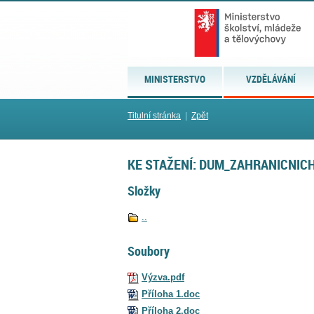
MINISTERSTVO
VZDĚLÁVÁNÍ
Titulní stránka
|
Zpět
KE STAŽENÍ: DUM_ZAHRANICNIC
Složky
..
Soubory
Výzva.pdf
Příloha 1.doc
Příloha 2.doc