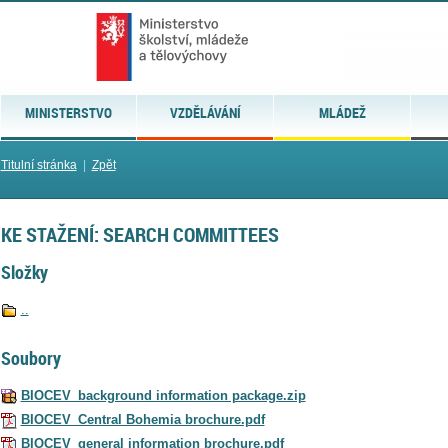
MINISTERSTVO
VZDĚLÁVÁNÍ
MLÁDEŽ
Titulní stránka
|
Zpět
KE STAŽENÍ: SEARCH COMMITTEES
Složky
..
Soubory
BIOCEV_background information package.zip
BIOCEV_Central Bohemia brochure.pdf
BIOCEV_general information brochure.pdf