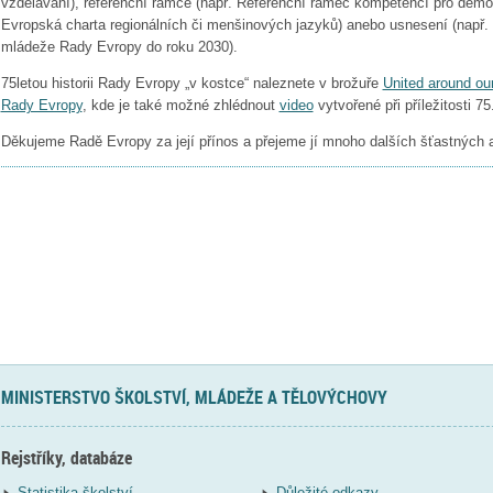
vzdělávání), referenční rámce (např. Referenční rámec kompetencí pro demokr
Evropská charta regionálních či menšinových jazyků) anebo usnesení (např. 
mládeže Rady Evropy do roku 2030).
75letou historii Rady Evropy „v kostce“ naleznete v brožuře
United around ou
Rady Evropy
, kde je také možné zhlédnout
video
vytvořené při příležitosti 7
Děkujeme Radě Evropy za její přínos a přejeme jí mnoho dalších šťastných 
MINISTERSTVO ŠKOLSTVÍ, MLÁDEŽE A TĚLOVÝCHOVY
Rejstříky, databáze
Statistika školství
Důležité odkazy