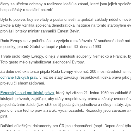
členy za účelem ochrany a realizace ideálů a zásad, které jsou jejich společ
hospodářský a sociální pokrok“.
Bylo to poprvé, kdy se vlády a poslanci sešli a „položili základy něčeho no
životě a kdy vznikla společná demokratická instituce na tomto starobylém e
prohlásil britský ministr zahraničí Ernest Bevin.
Rada Evropy se v průběhu času vyvíjela a rozšiřovala. V současné době má
republiky, pro niž Statut vstoupil v platnost 30. června 1993.
Trvalé sídlo Rady Evropy, o nějž v minulosti soupeřily Německo a Francie, 
Toto gesto mělo symbolizovat sjednocení Evropy.
Za dobu své existence přijala Rada Evropy více než 200 mezinárodních smlu
ochraně lidských práv
, v níž se státy zavazují respektovat lidská práva jako 
projevu či shromažďování.
Evropský soud pro lidská práva
, který byl zřízen 21. ledna 1959 na základě
lidských právech, zajišťuje, aby státy respektovaly práva a záruky uvedené 
projednáváním žalob (tzv. stížností) podaných jednotlivci a někdy i státy. Zjis
jedno či více těchto práv a záruk, vydá rozsudek. Rozsudky jsou závazné a
plnit.
Dalšími důležitými dokumenty pro ČR jsou doporučení (např. Doporučení týka