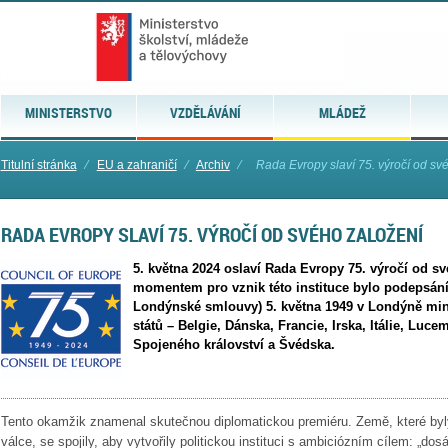
MINISTERSTVO
VZDĚLÁVÁNÍ
MLÁDEŽ
Titulní stránka
⁄
EU a zahraničí
⁄
Archiv
⁄
Rada Evropy slaví 75. výročí od sv
RADA EVROPY SLAVÍ 75. VÝROČÍ OD SVÉHO ZALOŽENÍ
5. května 2024 oslaví Rada Evropy 75. výročí od s
momentem pro vznik této instituce bylo podepsání
Londýnské smlouvy) 5. května 1949 v Londýně mini
států – Belgie, Dánska, Francie, Irska, Itálie, Lu
Spojeného království a Švédska.
Tento okamžik znamenal skutečnou diplomatickou premiéru. Země, které byl
válce, se spojily, aby vytvořily politickou instituci s ambiciózním cílem: „do