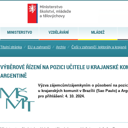
MINISTERSTVO
VZDĚLÁVÁNÍ
MLÁDEŽ
Titulní stránka
⁄
EU a zahraničí
⁄
Archiv
⁄
Češi v zahraničí, lektoráty a krajané
VÝBĚROVÉ ŘÍZENÍ NA POZICI UČITELE U KRAJANSKÉ KOM
ARGENTINĚ
Výzva zájemcům/zájemkyním o působení na pozici 
u krajanských komunit v Brazílii (Sao Paulo) a Arg
pro přihlášení: 4. 10. 2024.