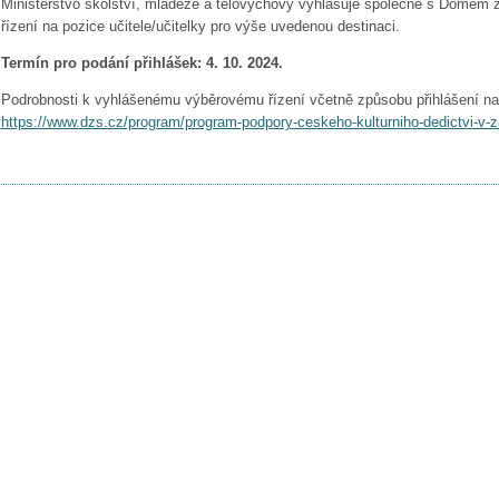
Ministerstvo školství, mládeže a tělovýchovy vyhlašuje společně s Domem 
řízení na pozice učitele/učitelky pro výše uvedenou destinaci.
Termín pro podání přihlášek: 4. 10. 2024.
Podrobnosti k vyhlášenému výběrovému řízení včetně způsobu přihlášení na
https://www.dzs.cz/program/program-podpory-ceskeho-kulturniho-dedictvi-v-z