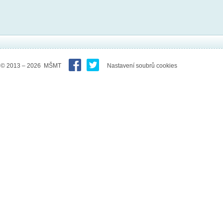
© 2013 – 2026 MŠMT
Nastavení soubrů cookies