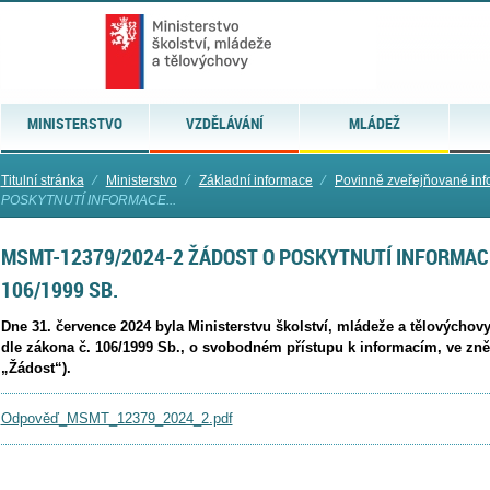
MINISTERSTVO
VZDĚLÁVÁNÍ
MLÁDEŽ
Titulní stránka
⁄
Ministerstvo
⁄
Základní informace
⁄
Povinně zveřejňované in
POSKYTNUTÍ INFORMACE...
MSMT-12379/2024-2 ŽÁDOST O POSKYTNUTÍ INFORMACE
106/1999 SB.
Dne 31. července 2024 byla Ministerstvu školství, mládeže a tělovýcho
dle zákona č. 106/1999 Sb., o svobodném přístupu k informacím, ve zně
„Žádost“).
Odpověď_MSMT_12379_2024_2.pdf