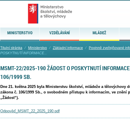
MINISTERSTVO
VZDĚLÁVÁNÍ
MLÁDEŽ
Titulní stránka
⁄
Ministerstvo
⁄
Základní informace
⁄
Povinně zveřejňované in
POSKYTNUTÍ INFORMACE...
MSMT-22/2025-190 ŽÁDOST O POSKYTNUTÍ INFORMACE 
106/1999 SB.
Dne 21. května 2025 byla Ministerstvu školství, mládeže a tělovýchovy 
zákona č. 106/1999 Sb., o svobodném přístupu k informacím, ve znění p
„Žádost“).
Odpověď_MSMT_22_2025_190.pdf