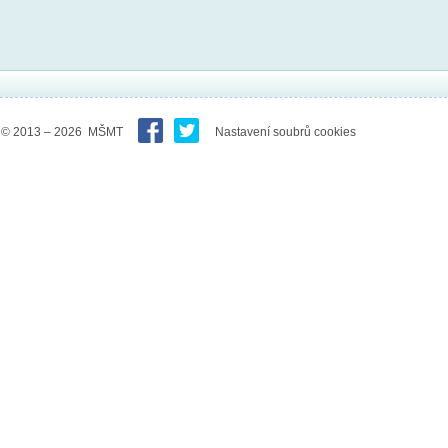
© 2013 – 2026 MŠMT
Nastavení soubrů cookies