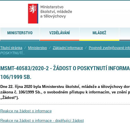
MINISTERSTVO
VZDĚLÁVÁNÍ
MLÁDEŽ
Titulní stránka
⁄
Ministerstvo
⁄
Základní informace
⁄
Povinně zveřejňované in
POSKYTNUTÍ...
MSMT-40583/2020-2 - ŽÁDOST O POSKYTNUTÍ INFORMA
106/1999 SB.
Dne 22. října 2020 byla Ministerstvu školství, mládeže a tělovýchovy do
zákona č. 106/1999 Sb., o svobodném přístupu k informacím, ve znění p
„Žádost“).
Reakce na žádost o informace
Reakce na žádost o informace - doplňující žádost