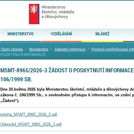
MINISTERSTVO
VZDĚLÁVÁNÍ
MLÁDEŽ
Titulní stránka
⁄
Ministerstvo
⁄
Základní informace
⁄
Povinně zveřejňované in
POSKYTNUTÍ INFORMACE...
MSMT-8965/2026-3 ŽÁDOST O POSKYTNUTÍ INFORMACE 
106/1999 SB.
Dne 20.května 2026 byla Ministerstvu školství, mládeže a tělovýchovy d
zákona č. 106/1999 Sb., o svobodném přístupu k informacím, ve znění p
„Žádost“).
priloha_MSMT_8965_2026_3.pdf
Odpověď_MSMT_8965_2026_3.pdf