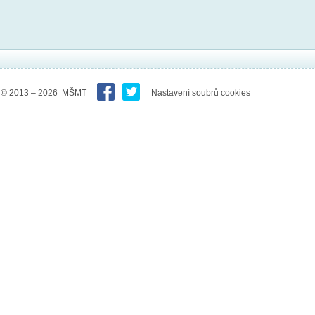
© 2013 – 2026 MŠMT
Nastavení soubrů cookies