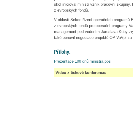
škol inicioval ministr vznik pracovní skupiny
z evropských fondů.
V oblasti Sekce řízení operačních programů EU
z evropských fondů pro operační programy 
management pod vedením Jaroslava Kuby zrych
také obnovil negociace projektů OP VaVpl za 
Přílohy:
Prezentace 100 dnů ministra.pps
Video z tiskové konference: