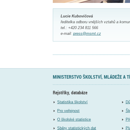
Lucie Kubovičová
ředitelka odboru vnějších vztahů a komu
tel.: +420 234 811 566
e-mail:
press@msmt.cz
MINISTERSTVO ŠKOLSTVÍ, MLÁDEŽE A 
Rejstříky, databáze
Statistika školství
Dů
Pro veřejnost
Šk
O školské statistice
Př
Sběry statistických dat
Pl