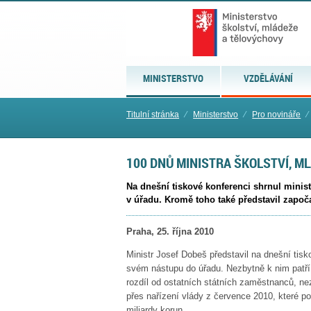
MINISTERSTVO
VZDĚLÁVÁNÍ
Titulní stránka
⁄
Ministerstvo
⁄
Pro novináře
⁄
100 DNŮ MINISTRA ŠKOLSTVÍ, M
Na dnešní tiskové konferenci shrnul minis
v úřadu. Kromě toho také představil zapo
Praha, 25. října 2010
Ministr Josef Dobeš představil na dnešní tisk
svém nástupu do úřadu. Nezbytně k nim patří 
rozdíl od ostatních státních zaměstnanců, nez
přes nařízení vlády z července 2010, které poč
miliardy korun.