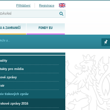
Přihlášení
Registrace
U A ZAHRANIČÍ
FONDY EU
eže a...
ality
takty pro média
kové zprávy
str
hiv tiskových zpráv
iskové zprávy 2016