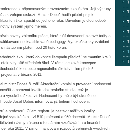
T
 konference k připravovaným srovnávacím zkouškám. Její výstupy
T
 a k veřejné diskuzi. Ministr Dobeš hodlá pilotní projekt
ákladních škol spustit do jednoho roku. Důvodem je dlouhodobě
T
dnotný systém jejího měření.
T
vrh novely zákoníku práce, která ruší dosavadní platové tarify a
T
valifikované i nekvalifikované pedagogy. Vysokoškolsky vzdělaní
ít s nástupním platem pod 20 tisíc korun.
T
ě středních škol, který do konce listopadu předloží hejtmanům krajů
T
efektivity sítě středních škol. V rámci celkové koncepce
 dlouhodobé koncepce regionálního školství. Ten předloží
 projednat v březnu 2011.
l ministr Dobeš 8. září Akreditační komisi o provedení hodnocení
ověřit a porovnat kvalitu doktorského studia, což je
a vysokého školství. Hodnocení by mělo být ukončeno
h bude Josef Dobeš informovat již během hodnocení.
ů a profesorů. Cílem registru je nastavit měřítko kvality
eřejné vysoké školství 510 profesorů a 930 docentů. Ministr Dobeš
zdělávání návrhy zákona o terciárním vzdělávání a o finanční
nce roku 2011. V rámci financování rozpočtů veřejných vysokých