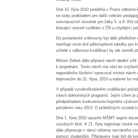
Dne 15. října 2010 proběhla v Praze odborná
se staly podkladem pro další setkání pedagogů
srovnávacích zkoušek pro žáky 5. a 9. tříd z
klesající úroveň vzdělání v ČR a chybějící je
Do poslanecké sněmovny byl dále předložen ná
navrhuje nové dvě pětistupňové tabulky pro k
učitelé s odbornou kvalifikací by tak neměli j
Ministr Dobeš dále připravil návrh ideální sít
k projednání. Tento návrh má vést ke zvýšení 
regionálního školství zpracoval ministr návrh
hejtmanům do 31. října. 2010 a kabinet ho má
V případě vysokoškolského vzdělávání požáda
všech doktorských programů. Jejím cílem je pr
předpokladem konkurenceschopného výzkumu 
počátkem roku 2013. O průběžných výsledcíc
Dne 1. října 2010 spustilo MŠMT registr docent
vysokých škol. K 21. říjnu registruje české v
dále připravuje v rámci reformy terciárního v
pomoci studentům. Připraveny mají být do ko