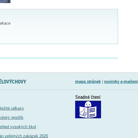
nikace
TĚLOVÝCHOVY
mapa stránek
|
novinky e-mailem
Snadné čtení
ležité odkazy
olský rejstřík
ehled vysokých škol
án veřejných zakázek 2026