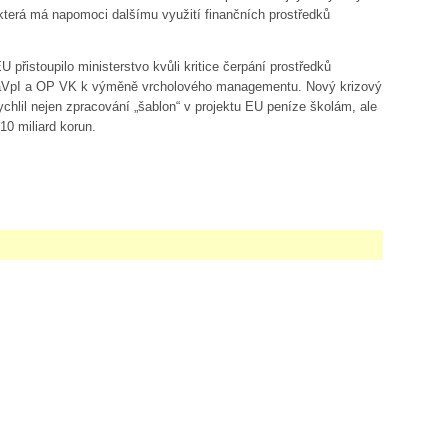
, která má napomoci dalšímu využití finančních prostředků
 přistoupilo ministerstvo kvůli kritice čerpání prostředků
VaVpI a OP VK k výměně vrcholového managementu. Nový krizový
lil nejen zpracování „šablon“ v projektu EU peníze školám, ale
10 miliard korun.