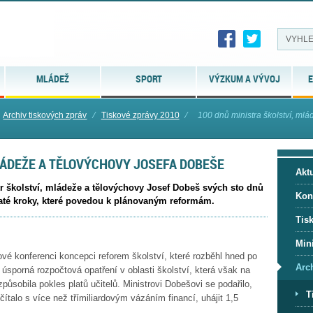
MLÁDEŽ
SPORT
VÝZKUM A VÝVOJ
E
Archiv tiskových zpráv
⁄
Tiskové zprávy 2010
⁄
100 dnů ministra školství, mlád
LÁDEŽE A TĚLOVÝCHOVY JOSEFA DOBEŠE
Aktu
tr školství, mládeže a tělovýchovy Josef Dobeš svých sto dnů
Kon
čaté kroky, které povedou k plánovaným reformám.
Tis
Mini
ové konferenci koncepci reforem školství, které rozběhl hned po
Arc
úsporná rozpočtová opatření v oblasti školství, která však na
působila pokles platů učitelů. Ministrovi Dobešovi se podařilo,
T
ítalo s více než třímiliardovým vázáním financí, uhájit 1,5