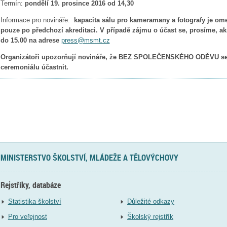
Termín:
pondělí 19. prosince 2016 od 14,30
Informace pro novináře:
kapacita sálu pro kameramany a fotografy je om
pouze po předchozí akreditaci. V případě zájmu o účast se, prosíme, akr
do 15.00 na adrese
press@msmt.cz
Organizátoři upozorňují novináře, že BEZ SPOLEČENSKÉHO ODĚVU se
ceremoniálu účastnit.
MINISTERSTVO ŠKOLSTVÍ, MLÁDEŽE A TĚLOVÝCHOVY
Rejstříky, databáze
Statistika školství
Důležité odkazy
Pro veřejnost
Školský rejstřík