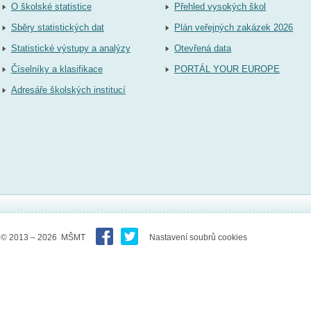
O školské statistice
Přehled vysokých škol
Sběry statistických dat
Plán veřejných zakázek 2026
Statistické výstupy a analýzy
Otevřená data
Číselníky a klasifikace
PORTÁL YOUR EUROPE
Adresáře školských institucí
© 2013 – 2026 MŠMT
Nastavení soubrů cookies