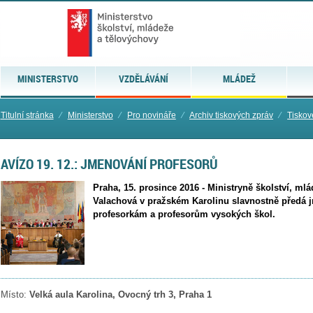
MINISTERSTVO
VZDĚLÁVÁNÍ
MLÁDEŽ
Titulní stránka
⁄
Ministerstvo
⁄
Pro novináře
⁄
Archiv tiskových zpráv
⁄
Tiskov
AVÍZO 19. 12.: JMENOVÁNÍ PROFESORŮ
Praha, 15. prosince 2016 - Ministryně školství, ml
Valachová v pražském Karolinu slavnostně předá 
profesorkám a profesorům vysokých škol.
Místo:
Velká aula Karolina, Ovocný trh 3, Praha 1