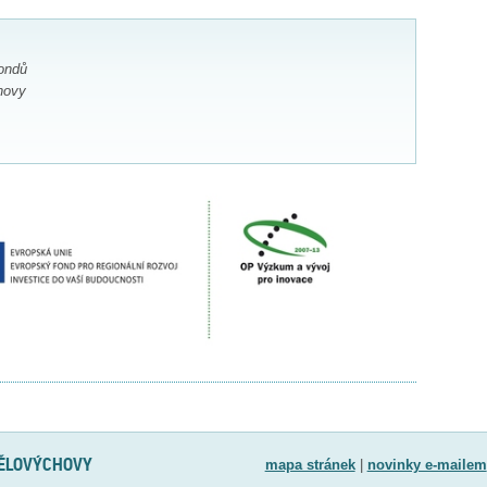
ondů
hovy
TĚLOVÝCHOVY
mapa stránek
|
novinky e-mailem