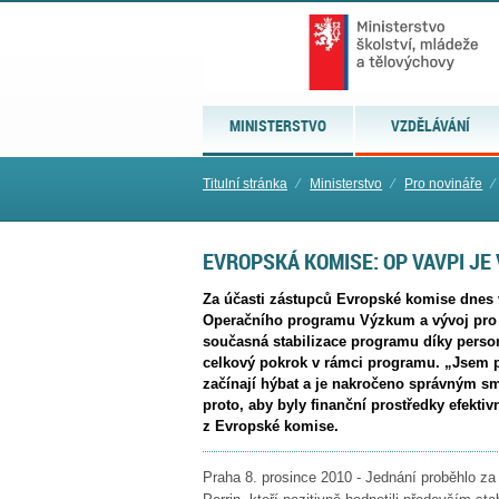
MINISTERSTVO
VZDĚLÁVÁNÍ
Titulní stránka
⁄
Ministerstvo
⁄
Pro novináře
⁄
EVROPSKÁ KOMISE: OP VAVPI JE 
Za účasti zástupců Evropské komise dnes 
Operačního programu Výzkum a vývoj pro i
současná stabilizace programu díky pers
celkový pokrok v rámci programu. „Jsem p
začínají hýbat a je nakročeno správným s
proto, aby byly finanční prostředky efekt
z Evropské komise.
Praha 8. prosince 2010 - Jednání proběhlo 