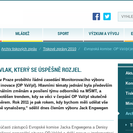
MLÁDEŽ
SPORT
VÝZKUM A VÝVOJ
E
Archiv tiskových zpráv
⁄
Tiskové zprávy 2010
⁄
Evropská komise: OP VaVpI je v
VLAK, KTERÝ SE ÚSPĚŠNĚ ROZJEL.
Aktu
v Praze proběhlo řádné zasedání Monitorovacího výboru
Kon
novace (OP VaVpI). Hlavními tématy jednání byla především
onálním změnám a posílení týmu odborníků na MŠMT, a
Tis
otěšen trendem, kdy se věci v čerpání OP VaVpI skutečně
měrem. Rok 2011 je pak rokem, kdy bychom měli udělat vše
Mini
ivně vynaloženy,“ sdělil dnes členům výboru Jack Engwegen
Arc
T
za účasti zástupců Evropské komise Jacka Engwegena a Denisy