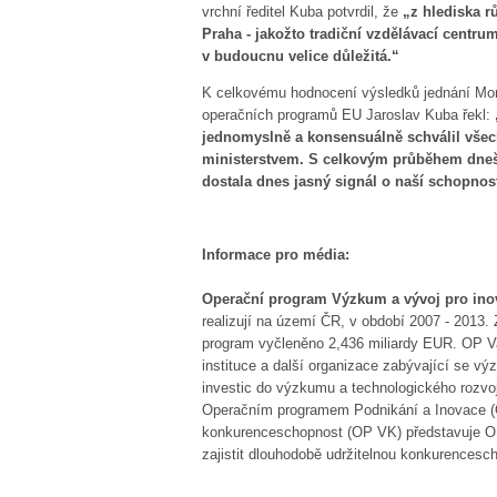
vrchní ředitel Kuba potvrdil, že
„z hlediska r
Praha - jakožto tradiční vzdělávací centru
v budoucnu velice důležitá.“
K celkovému hodnocení výsledků jednání Moni
operačních programů EU Jaroslav Kuba řekl:
jednomyslně a konsensuálně schválil vše
ministerstvem. S celkovým průběhem dneš
dostala dnes jasný signál o naší schopnost
Informace pro média:
Operační program Výzkum a vývoj pro ino
realizují na území ČR, v období 2007 - 2013. 
program vyčleněno 2,436 miliardy EUR. OP V
instituce a další organizace zabývající se 
investic do výzkumu a technologického rozvo
Operačním programem Podnikání a Inovace (
konkurenceschopnost (OP VK) představuje OP
zajistit dlouhodobě udržitelnou konkurences