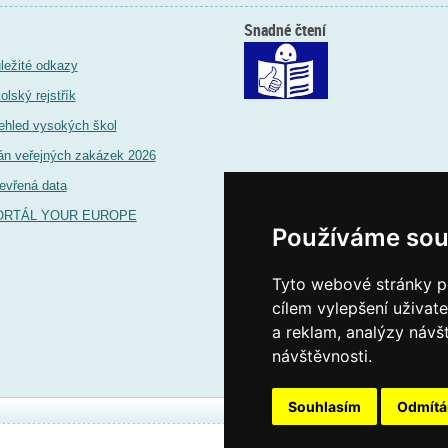
Snadné čtení
ležité odkazy
olský rejstřík
ehled vysokých škol
án veřejných zakázek 2026
evřená data
ORTÁL YOUR EUROPE
Používáme sou
Tyto webové stránky po
cílem vylepšení uživat
a reklam, analýzy návš
návštěvnosti.
Souhlasím
Odmít