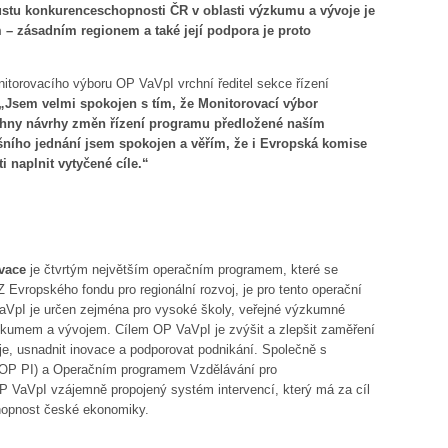
ůstu konkurenceschopnosti ČR v oblasti výzkumu a vývoje je
m – zásadním regionem a také její podpora je proto
torovacího výboru OP VaVpI vrchní ředitel sekce řízení
„Jsem velmi spokojen s tím, že Monitorovací výbor
chny návrhy změn řízení programu předložené naším
ního jednání jsem spokojen a věřím, že i Evropská komise
i naplnit vytyčené cíle.“
vace
je čtvrtým největším operačním programem, které se
Z Evropského fondu pro regionální rozvoj, je pro tento operační
aVpI je určen zejména pro vysoké školy, veřejné výzkumné
výzkumem a vývojem. Cílem OP VaVpI je zvýšit a zlepšit zaměření
je, usnadnit inovace a podporovat podnikání. Společně s
OP PI) a Operačním programem Vzdělávání pro
 VaVpI vzájemně propojený systém intervencí, který má za cíl
chopnost české ekonomiky.