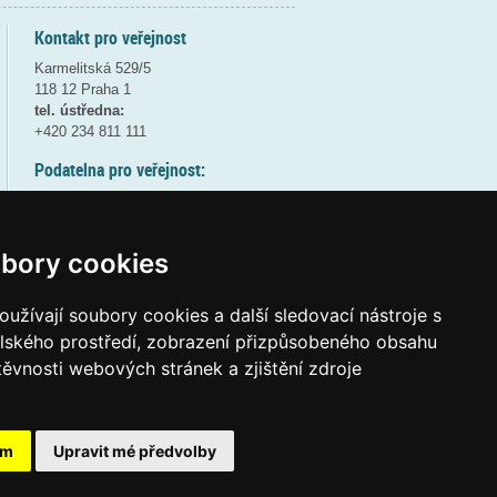
Kontakt pro veřejnost
Karmelitská 529/5
118 12 Praha 1
tel. ústředna:
+420 234 811 111
Podatelna pro veřejnost:
pondělí a středa - 7:30-17:00
úterý a čtvrtek - 7:30-15:30
pátek - 7:30-14:00
bory cookies
8:30 - 9:30 - bezpečnostní přestávka
(více informací
ZDE
)
užívají soubory cookies a další sledovací nástroje s
elského prostředí, zobrazení přizpůsobeného obsahu
Elektronická podatelna:
těvnosti webových stránek a zjištění zdroje
posta@msmt.gov.cz
ID datové schránky:
vidaawt
ám
Upravit mé předvolby