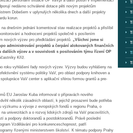
tabilizaci personální situace OP VaVpI a další posun v implementaci
T
dporují nedávno schválené dotace pěti novým projektům
istrem Dobešem v uplynulých několika dnech a další projekty
T
ardu korun.
T
na dnešním jednání komentoval stav realizace projektů a přislíbil
T
 monitorování a hodnocení projektů společně s posílením
ím nových výzev pro předkládání projektů.
„Všichni jsme si
T
empo administrování projektů a čerpání alokovaných finančních
u dalších výzev a v souvislosti s posilováním týmu řízení OP
T
 účastníky Kříž.
T
štího roku vyhlášení řady nových výzev. Výzvy budou vyhlášeny na
zefektivnění systému politiky VaV, pro oblast podpory knihoven a
 spolupráce VaV center s aplikační sférou formou grantů a pre-
ramů EU Jaroslav Kuba informoval o přípravách nového
ihl několik zásadních oblastí, k jejichž prosazení bude potřeba
ru výzkumu a vývoje z evropských fondů v regionu Praha, o
 na univerzitách a o rozvoj lidských zdrojů na VaV pracovištích,
í a podpory doktorandů a postdoktorandů. Právě poslední
rogram Vzdělávání pro konkurenceschopnost, patří
ogramy řízenými ministerstvem školství. K tématu podpory Prahy