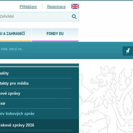
Přihlášení
Registrace
U A ZAHRANIČÍ
FONDY EU
lak, který se...
ality
takty pro média
kové zprávy
str
hiv tiskových zpráv
iskové zprávy 2016