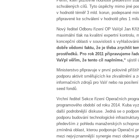
Perrin, kteří pozitivně hodnotili především s
schválených cílů. Tyto úspěchy mimo jiné po
v hodnotě téměř 3 mld. korun, podepsané min
připravené ke schválení v hodnotě přes 1 mili
Nový ředitel Odboru řízení OP VaVpI Jan Kříž 
maximální tlak na kvalitní expertní kontrolu,
koncepční oblasti v souvislosti s vyhlašován
dobře vědomi faktu, že je třeba zrychlit t
prostředků. Pro rok 2011 připravujeme řad
VaVpI věřím, že tento cíl naplníme,“
ujistil
Ministerstvo připravuje v první polovině pří
podporu aktivit směřujících ke zkvalitnění a 
informačních zdrojů pro VaV nebo na posílení
seed fondů.
Vrchní ředitel Sekce řízení Operačních prog
programového období od roku 2014. Kuba vyzdv
další podrobnější diskuse. Jedná se o podpo
podporu budování technologické infrastruktury
především z pohledu manažerských schopnost
zmíněná oblast, kterou podporuje Operační p
mezi nejvýznamnější synergie mezi oběma pr