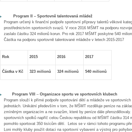
Program II –
Sportovně talentovaná mládež
Program určený k finanční podpoře sportovní přípravy talentů věkové katego
prostřednictvím sportovních svazů. V roce 2016 MŠMT na podporu rozvoje 
zaslalo částku 324 milionů korun. Pro rok 2017 MŠMT poskytne 540 milion
Částka na podporu sportovně talentované mládeže v letech 2015-2017
Rok
2015
2016
2017
Částka v Kč
323
milionů
324 milionů
540 milionů
Program VIII
–
Organizace sportu ve sportovních klubech
Program slouží k přímé podpoře sportování dětí a mládeže ve sportovních
jednotách. Unikátní především v tom, že MŠMT rozděluje peníze na zákla
zmíněným organizacím a ne svazům, které by peníze dále přerozdělovaly.
sportovních spolků napříč celou Českou republikou od MŠMT částku 314 
pomohlo sportovat 350 tisícům dětí. Letos se v rámci tohoto programu přer
Loni mohly kluby použít dotaci na sportovní vybavení a výstroj pro pohybov