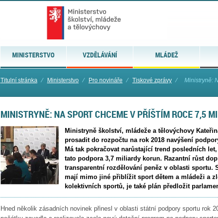
MINISTERSTVO
VZDĚLÁVÁNÍ
MLÁDEŽ
Titulní stránka
⁄
Ministerstvo
⁄
Pro novináře
⁄
Tiskové zprávy
⁄
Ministryně: N
MINISTRYNĚ: NA SPORT CHCEME V PŘÍŠTÍM ROCE 7,5 M
Ministryně školství, mládeže a tělovýchovy Kateři
prosadit do rozpočtu na rok 2018 navýšení podpory
Má tak pokračovat narůstající trend posledních let,
tato podpora 3,7 miliardy korun. Razantní růst dopr
transparentní rozdělování peněz v oblasti sportu. S
mají mimo jiné přiblížit sport dětem a mládeži a 
kolektivních sportů, je také plán předložit parlam
Hned několik zásadních novinek přinesl v oblasti státní podpory sportu rok 