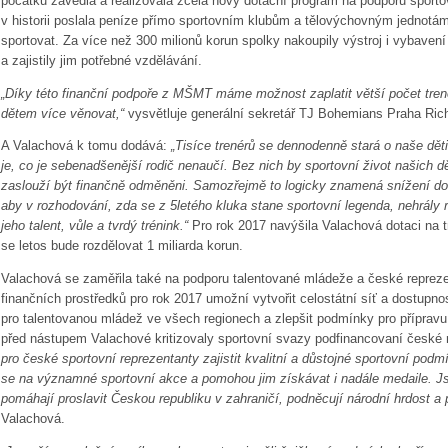
počátku zavedla a realizovala zcela nový dotační program na podporu sporto
v historii poslala peníze přímo sportovním klubům a tělovýchovným jednotám
sportovat. Za více než 300 milionů korun spolky nakoupily výstroj i vybavení 
a zajistily jim potřebné vzdělávání.
„Díky této finanční podpoře z MŠMT máme možnost zaplatit větší počet tre
dětem více věnovat,“
vysvětluje generální sekretář TJ Bohemians Praha Ric
A Valachová k tomu dodává:
„Tisíce trenérů se dennodenně stará o naše děti
je, co je sebenadšenější rodič nenaučí. Bez nich by sportovní život našich dě
zaslouží být finančně odměněni. Samozřejmě to logicky znamená snížení do
aby v rozhodování, zda se z 5letého kluka stane sportovní legenda, nehrály r
jeho talent, vůle a tvrdý trénink.“
Pro rok 2017 navýšila Valachová dotaci na 
se letos bude rozdělovat 1 miliarda korun.
Valachová se zaměřila také na podporu talentované mládeže a české reprez
finančních prostředků pro rok 2017 umožní vytvořit celostátní síť a dostupno
pro talentovanou mládež ve všech regionech a zlepšit podmínky pro příprav
před nástupem Valachové kritizovaly sportovní svazy podfinancovaní české
pro české sportovní reprezentanty zajistit kvalitní a důstojné sportovní podm
se na významné sportovní akce a pomohou jim získávat i nadále medaile. Jso
pomáhají proslavit Českou republiku v zahraničí, podněcují národní hrdost a p
Valachová.