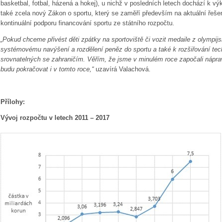
basketbal, fotbal, házená a hokej), u nichž v posledních letech dochází k v
také zcela nový Zákon o sportu, který se zaměří především na aktuální řeše
kontinuální podporu financování sportu ze státního rozpočtu.
„Pokud chceme přivést děti zpátky na sportoviště či vozit medaile z olympij
systémovému navýšení a rozdělení peněz do sportu a také k rozšiřování tec
srovnatelných se zahraničím. Věřím, že jsme v minulém roce započali nápra
budu pokračovat i v tomto roce,“
uzavírá Valachová.
Přílohy:
Vývoj rozpočtu v letech 2011 – 2017