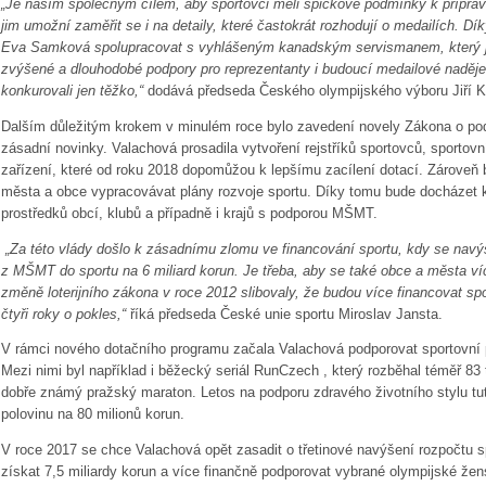
„Je naším společným cílem, aby sportovci měli špičkové podmínky k přípravě
jim umožní zaměřit se i na detaily, které častokrát rozhodují o medailích. 
Eva Samková spolupracovat s vyhlášeným kanadským servismanem, který j
zvýšené a dlouhodobé podpory pro reprezentanty i budoucí medailové naděj
konkurovali jen těžko,“
dodává předseda Českého olympijského výboru Jiří Ke
Dalším důležitým krokem v minulém roce bylo zavedení novely Zákona o podp
zásadní novinky. Valachová prosadila vytvoření rejstříků sportovců, sportovn
zařízení, které od roku 2018 dopomůžou k lepšímu zacílení dotací. Zároveň 
města a obce vypracovávat plány rozvoje sportu. Díky tomu bude docházet k
prostředků obcí, klubů a případně i krajů s podporou MŠMT.
„Za této vlády došlo k zásadnímu zlomu ve financování sportu, kdy se navýš
z MŠMT do sportu na 6 miliard korun. Je třeba, aby se také obce a města ví
změně loterijního zákona v roce 2012 slibovaly, že budou více financovat spo
čtyři roky o pokles,“
říká předseda České unie sportu Miroslav Jansta.
V rámci nového dotačního programu začala Valachová podporovat sportovní p
Mezi nimi byl například i běžecký seriál RunCzech , který rozběhal téměř 83 tis
dobře známý pražský maraton. Letos na podporu zdravého životního stylu tut
polovinu na 80 milionů korun.
V roce 2017 se chce Valachová opět zasadit o třetinové navýšení rozpočtu sp
získat 7,5 miliardy korun a více finančně podporovat vybrané olympijské žens