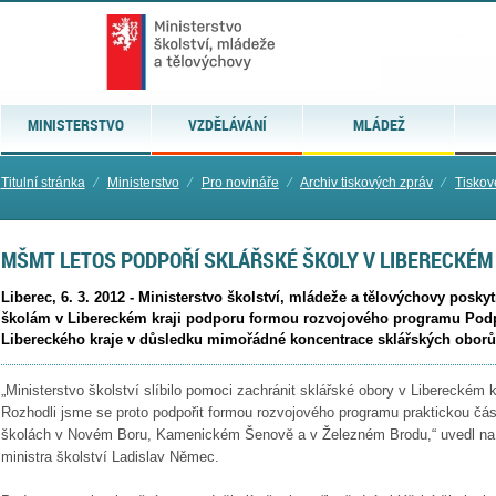
MINISTERSTVO
VZDĚLÁVÁNÍ
MLÁDEŽ
Titulní stránka
⁄
Ministerstvo
⁄
Pro novináře
⁄
Archiv tiskových zpráv
⁄
Tiskov
MŠMT LETOS PODPOŘÍ SKLÁŘSKÉ ŠKOLY V LIBERECKÉM
Liberec, 6. 3. 2012 - Ministerstvo školství, mládeže a tělovýchovy posky
školám v Libereckém kraji podporu formou rozvojového programu Podpo
Libereckého kraje v důsledku mimořádné koncentrace sklářských oborů
„Ministerstvo školství slíbilo pomoci zachránit sklářské obory v Libereckém k
Rozhodli jsme se proto podpořit formou rozvojového programu praktickou čás
školách v Novém Boru, Kamenickém Šenově a v Železném Brodu,“ uvedl na s
ministra školství Ladislav Němec.