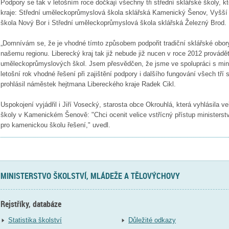
Podpory se tak v letošním roce dočkají všechny tři střední sklářské školy, 
kraje: Střední uměleckoprůmyslová škola sklářská Kamenický Šenov, Vyšší 
škola Nový Bor i Střední uměleckoprůmyslová škola sklářská Železný Brod.
„Domnívám se, že je vhodné tímto způsobem podpořit tradiční sklářské obory,
našemu regionu. Liberecký kraj tak již nebude již nucen v roce 2012 provádět
uměleckoprůmyslových škol. Jsem přesvědčen, že jsme ve spolupráci s minis
letošní rok vhodné řešení při zajištění podpory i dalšího fungování všech tří 
prohlásil náměstek hejtmana Libereckého kraje Radek Cikl.
Uspokojení vyjádřil i Jiří Vosecký, starosta obce Okrouhlá, která vyhlásila v
školy v Kamenickém Šenově: "Chci ocenit velice vstřícný přístup ministerstv
pro kamenickou školu řešení," uvedl.
MINISTERSTVO ŠKOLSTVÍ, MLÁDEŽE A TĚLOVÝCHOVY
Rejstříky, databáze
Statistika školství
Důležité odkazy