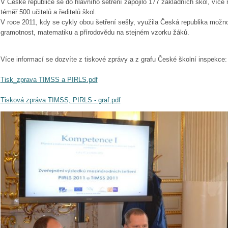
V České republice se do hlavního šetření zapojilo 177 základních škol, více n
téměř 500 učitelů a ředitelů škol.
V roce 2011, kdy se cykly obou šetření sešly, využila Česká republika možn
gramotnost, matematiku a přírodovědu na stejném vzorku žáků.
Více informací se dozvíte z tiskové zprávy a z grafu České školní inspekce:
Tisk_zprava TIMSS a PIRLS.pdf
Tisková zpráva TIMSS, PIRLS - graf.pdf