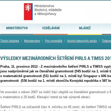
MINISTERSTVO
VZDĚLÁVÁNÍ
MLÁDEŽ
Titulní stránka
⁄
Ministerstvo
⁄
Pro novináře
⁄
Archiv tiskových zpráv
⁄
Tiskov
VÝSLEDKY MEZINÁRODNÍCH ŠETŘENÍ PIRLS A TIMSS 20
Praha, 11. prosince 2012 - Z mezinárodního šetření PIRLS a TIMSS vypl
jsou nadprůměrné jak ve čtenářské gramotnosti (545 bodů/ na 1. místě 
v matematické gramotnosti (511 bodů/ na 1. místě byl Singapur s 606 bo
gramotnosti (536 bodů/ na 1. místě skončila Korejská republika s 587
Ve srovnání s rokem 2007 se čeští žáci zlepšili ve čtenářské gramotnosti o 
v matematice o 25 bodů. Klesající trend se tak výrazně obrací.
Šetření PIRLS se zúčastnili žáci 4. ročníku ze 45 zemí, do šetření TIMSS se 