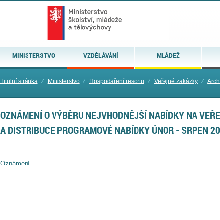
MINISTERSTVO
VZDĚLÁVÁNÍ
MLÁDEŽ
Titulní stránka
⁄
Ministerstvo
⁄
Hospodaření resortu
⁄
Veřejné zakázky
⁄
Arch
OZNÁMENÍ O VÝBĚRU NEJVHODNĚJŠÍ NABÍDKY NA VEŘE
A DISTRIBUCE PROGRAMOVÉ NABÍDKY ÚNOR - SRPEN 20
Oznámení