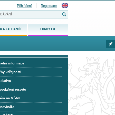
Přihlášení
Registrace
U A ZAHRANIČÍ
FONDY EU
ladní informace
žby veřejnosti
slativa
podaření resortu
iéra na MŠMT
 novináře