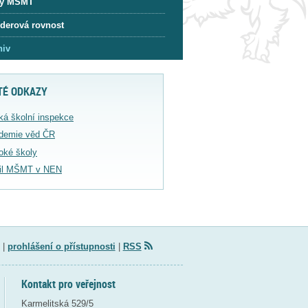
y MŠMT
derová rovnost
hiv
TÉ ODKAZY
ká školní inspekce
demie věd ČR
oké školy
fil MŠMT v NEN
|
prohlášení o přístupnosti
|
RSS
Kontakt pro veřejnost
Karmelitská 529/5