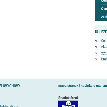
Cen
Gen
Arc
DŮLEŽI
Čes
Aka
Vys
Pro
TĚLOVÝCHOVY
mapa stránek
|
novinky e-mailem
Snadné čtení
ležité odkazy