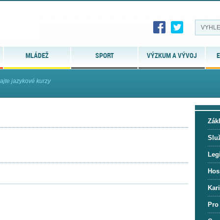
MLÁDEŽ
SPORT
VÝZKUM A VÝVOJ
E
ajte jazykové kurzy
Zák
Slu
Legi
Hos
Kar
Pro