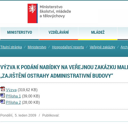
MINISTERSTVO
VZDĚLÁVÁNÍ
MLÁDEŽ
Titulní stránka
⁄
Ministerstvo
⁄
Hospodaření resortu
⁄
Veřejné zakázky
⁄
Arch
VÝZVA K PODÁNÍ NABÍDKY NA VEŘEJNOU ZAKÁZKU MA
„ZAJIŠTĚNÍ OSTRAHY ADMINISTRATIVNÍ BUDOVY“
Výzva
(
319,62 KB
)
Příloha 1
(
39,00 KB
)
Příloha 2
(
28,00 KB
)
Pondělí, 5. leden 2009 / Publikoval: