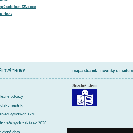
způsobilost (2).docx
ru.docx
TĚLOVÝCHOVY
mapa stránek
|
novinky e-mailem
Snadné čtení
ležité odkazy
olský rejstřík
ehled vysokých škol
án veřejných zakázek 2026
evřená data