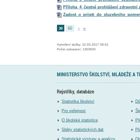
Příloha_4_čestné prohlášení zdravotní 
Zadost_o_prijeti_do_sluzebniho_pome
30
60
›
››
Vytvoření složky: 22.03.2017 09:01
Počet zobrazení: 1303933
MINISTERSTVO ŠKOLSTVÍ, MLÁDEŽE A 
Rejstříky, databáze
Statistika školství
Dů
Pro veřejnost
Šk
O školské statistice
Př
Sběry statistických dat
Pl
Statistické výstupy a analýzy
Ot