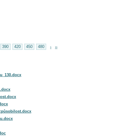
390
420
450
480
›
››
ru_130.docx
i.docx
ost.docx
docx
způsobilost.docx
ru.docx
doc