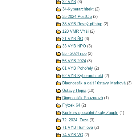
32 VYB
(3)
34-Kyberarchitekt
(2)
35-2024 PostCib
(2)
38 VYB Rovný přístup
(2)
120 VMR VYši
(2)
21 VYB ŘO
(3)
33 VYB NPO
(3)
55 - 2024 npo
(2)
56 VYB 2024
(3)
61 VYB Pohořelý
(2)
62 VYB Kyberarchitekt
(2)
Diagnosťák a další ústavy Marková
(3)
Ústavy Hejná
(10)
Diagnosťák Pouzarová
(1)
Frýzek 64
(2)
Konkurs speciální školy Zoupln
(1)
72_2024_Zuza
(3)
71 VYB Humlová
(2)
74 VYB VO
(2)