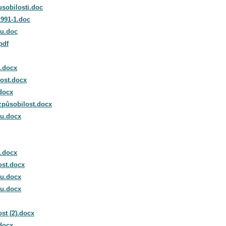
sobilosti.doc
1991-1.doc
ru.doc
pdf
i.docx
ost.docx
docx
způsobilost.docx
ru.docx
i.docx
ost.docx
ru.docx
ru.docx
st (2).docx
docx