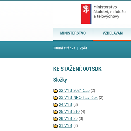
MINISTERSTVO
VZDĚLÁVÁNÍ
Titulní stránka
|
Zpět
KE STAŽENÍ: 001SDK
Složky
22 VYB 2024 Cap
(2)
23 VYB NPO Havlíček
(2)
24 VYB
(3)
25 VYB 310
(4)
29 VYB-29
(3)
31 VYB
(2)