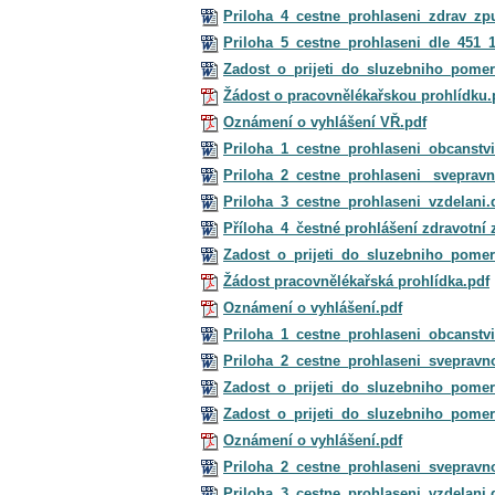
Priloha_4_cestne_prohlaseni_zdrav_zpu
Priloha_5_cestne_prohlaseni_dle_451_
Zadost_o_prijeti_do_sluzebniho_pome
Žádost o pracovnělékařskou prohlídku.
Oznámení o vyhlášení VŘ.pdf
Priloha_1_cestne_prohlaseni_obcanstv
Priloha_2_cestne_prohlaseni_ svepravn
Priloha_3_cestne_prohlaseni_vzdelani.
Příloha_4_čestné prohlášení zdravotní 
Zadost_o_prijeti_do_sluzebniho_pome
Žádost pracovnělékařská prohlídka.pdf
Oznámení o vyhlášení.pdf
Priloha_1_cestne_prohlaseni_obcanstv
Priloha_2_cestne_prohlaseni_svepravn
Zadost_o_prijeti_do_sluzebniho_pome
Zadost_o_prijeti_do_sluzebniho_pome
Oznámení o vyhlášení.pdf
Priloha_2_cestne_prohlaseni_svepravno
Priloha_3_cestne_prohlaseni_vzdelani.