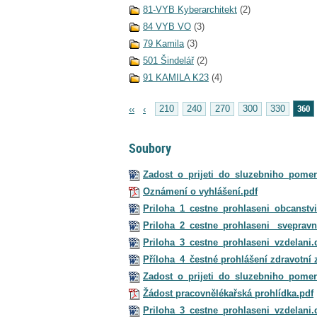
81-VYB Kyberarchitekt
(2)
84 VYB VO
(3)
79 Kamila
(3)
501 Šindelář
(2)
91 KAMILA K23
(4)
360
‹‹
‹
210
240
270
300
330
Soubory
Zadost_o_prijeti_do_sluzebniho_pome
Oznámení o vyhlášení.pdf
Priloha_1_cestne_prohlaseni_obcanstv
Priloha_2_cestne_prohlaseni_ svepravn
Priloha_3_cestne_prohlaseni_vzdelani.
Příloha_4_čestné prohlášení zdravotní 
Zadost_o_prijeti_do_sluzebniho_pome
Žádost pracovnělékařská prohlídka.pdf
Priloha_3_cestne_prohlaseni_vzdelani.