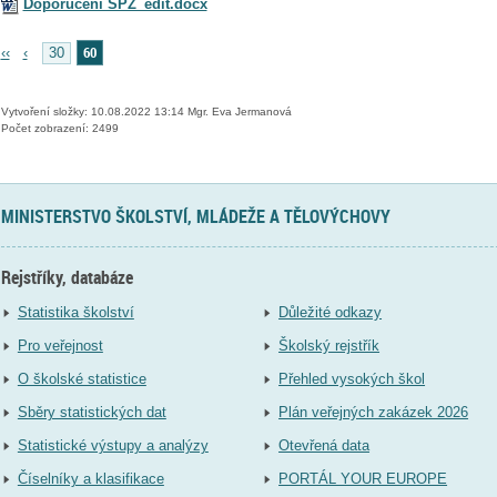
Doporučení ŠPZ_edit.docx
60
‹‹
‹
30
Vytvoření složky: 10.08.2022 13:14 Mgr. Eva Jermanová
Počet zobrazení: 2499
MINISTERSTVO ŠKOLSTVÍ, MLÁDEŽE A TĚLOVÝCHOVY
Rejstříky, databáze
Statistika školství
Důležité odkazy
Pro veřejnost
Školský rejstřík
O školské statistice
Přehled vysokých škol
Sběry statistických dat
Plán veřejných zakázek 2026
Statistické výstupy a analýzy
Otevřená data
Číselníky a klasifikace
PORTÁL YOUR EUROPE