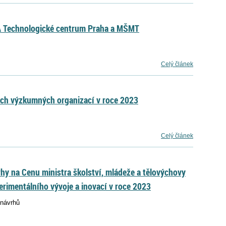
 Technologické centrum Praha a MŠMT
Celý článek
ích výzkumných organizací v roce 2023
Celý článek
rhy na Cenu ministra školství, mládeže a tělovýchovy
rimentálního vývoje a inovací v roce 2023
 návrhů