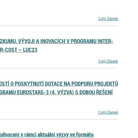
Celý článek
ZKUMU, VÝVOJI A INOVACÍCH V PROGRAMU INTER-
ER-COST – LUC23
Celý článek
OSTÍ O POSKYTNUTÍ DOTACE NA PODPORU PROJEKTŮ
GRAMU EUROSTARS-3 (4. VÝZVA) S DOBOU ŘEŠENÍ
Celý článek
odnocení v rámci aktuální výzvy ve formátu