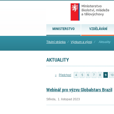
MINISTERSTVO
VZDĚLÁVÁNÍ
Titulní stránka
⁄
Výzkum a vývoj
⁄
Aktuality
AKTUALITY
‹‹
Předchozí
4
5
6
7
8
9
10
Webinář pro výzvu Globalstars Brazil
Středa, 1. listopad 2023