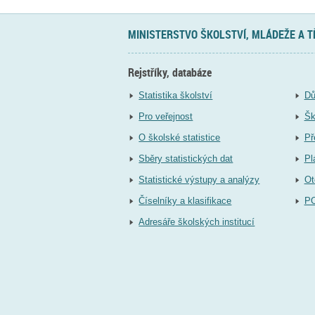
MINISTERSTVO ŠKOLSTVÍ, MLÁDEŽE A 
Rejstříky, databáze
Statistika školství
Dů
Pro veřejnost
Šk
O školské statistice
Př
Sběry statistických dat
Pl
Statistické výstupy a analýzy
Ot
Číselníky a klasifikace
P
Adresáře školských institucí