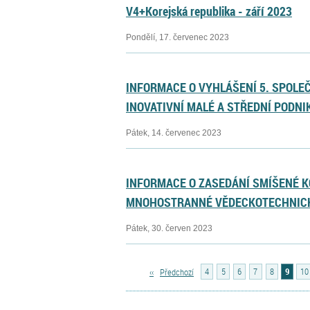
V4+Korejská republika - září 2023
Pondělí, 17. červenec 2023
INFORMACE O VYHLÁŠENÍ 5. SPOLE
INOVATIVNÍ MALÉ A STŘEDNÍ PODNI
Pátek, 14. červenec 2023
INFORMACE O ZASEDÁNÍ SMÍŠENÉ 
MNOHOSTRANNÉ VĚDECKOTECHNICK
Pátek, 30. červen 2023
‹‹
Předchozí
4
5
6
7
8
9
10