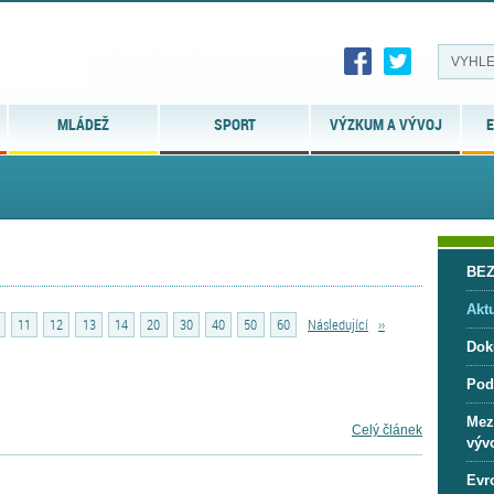
MLÁDEŽ
SPORT
VÝZKUM A VÝVOJ
E
BE
Aktu
11
12
13
14
20
30
40
50
60
Následující
››
Dok
Pod
Mez
Celý článek
vývo
Evr