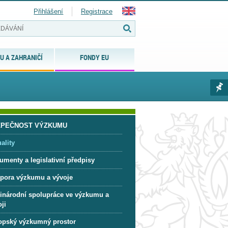
Přihlášení
Registrace
U A ZAHRANIČÍ
FONDY EU
ZPEČNOST VÝZKUMU
ality
umenty a legislativní předpisy
pora výzkumu a vývoje
inárodní spolupráce ve výzkumu a
ji
opský výzkumný prostor