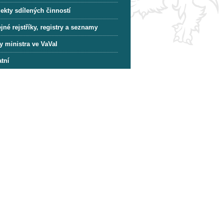
ekty sdílených činností
jné rejstříky, registry a seznamy
y ministra ve VaVaI
tní