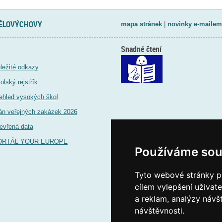
TĚLOVÝCHOVY
mapa stránek
|
novinky e-mailem
Snadné čtení
ležité odkazy
olský rejstřík
ehled vysokých škol
án veřejných zakázek 2026
evřená data
ORTÁL YOUR EUROPE
Používáme sou
Tyto webové stránky po
cílem vylepšení uživat
a reklam, analýzy návš
návštěvnosti.