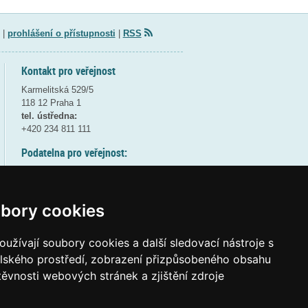
|
prohlášení o přístupnosti
|
RSS
Kontakt pro veřejnost
Karmelitská 529/5
118 12 Praha 1
tel. ústředna:
+420 234 811 111
Podatelna pro veřejnost:
pondělí a středa - 7:30-17:00
úterý a čtvrtek - 7:30-15:30
pátek - 7:30-14:00
bory cookies
8:30 - 9:30 - bezpečnostní přestávka
(více informací
ZDE
)
užívají soubory cookies a další sledovací nástroje s
elského prostředí, zobrazení přizpůsobeného obsahu
Elektronická podatelna:
těvnosti webových stránek a zjištění zdroje
posta@msmt.gov.cz
ID datové schránky:
vidaawt