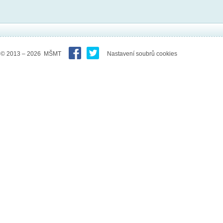
© 2013 – 2026 MŠMT
Nastavení soubrů cookies