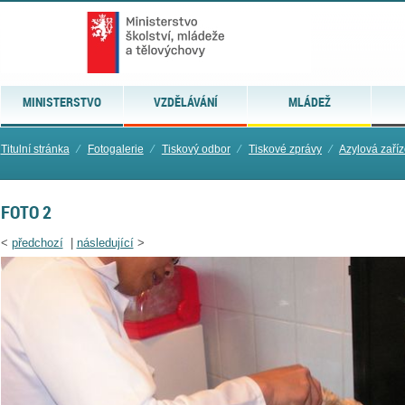
MINISTERSTVO
VZDĚLÁVÁNÍ
MLÁDEŽ
Titulní stránka
⁄
Fotogalerie
⁄
Tiskový odbor
⁄
Tiskové zprávy
⁄
Azylová zaříz
FOTO 2
<
předchozí
|
následující
>