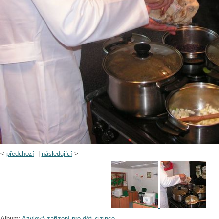
<
předchozí
|
následující
>
Album:
Azylová zařízení pro děti-cizince