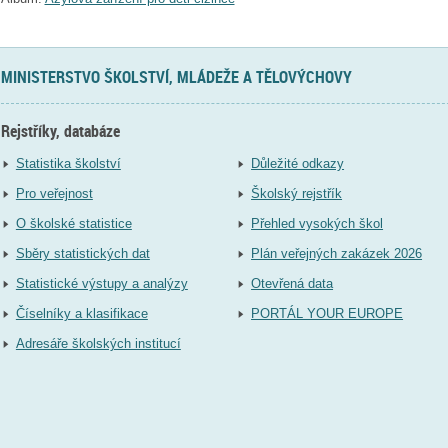
MINISTERSTVO ŠKOLSTVÍ, MLÁDEŽE A TĚLOVÝCHOVY
Rejstříky, databáze
Statistika školství
Důležité odkazy
Pro veřejnost
Školský rejstřík
O školské statistice
Přehled vysokých škol
Sběry statistických dat
Plán veřejných zakázek 2026
Statistické výstupy a analýzy
Otevřená data
Číselníky a klasifikace
PORTÁL YOUR EUROPE
Adresáře školských institucí