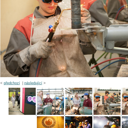
<
předchozí
|
následující
>