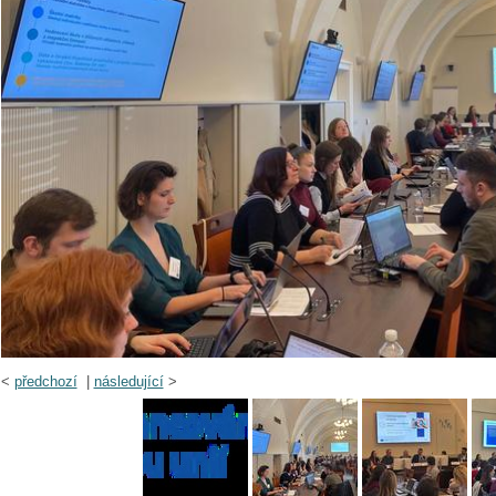
<
předchozí
|
následující
>