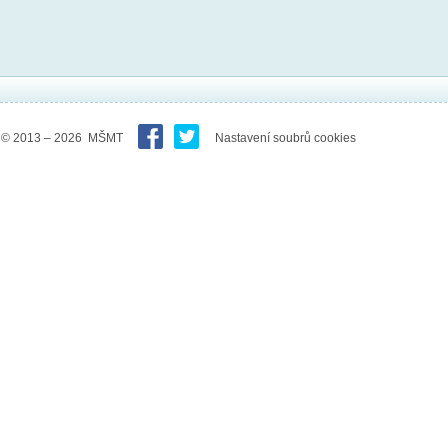
© 2013 – 2026 MŠMT
Nastavení soubrů cookies