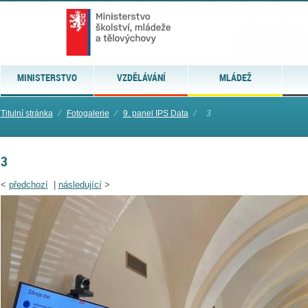
MINISTERSTVO
VZDĚLÁVÁNÍ
MLÁDEŽ
Titulní stránka
⁄
Fotogalerie
⁄
9. panel IPS Data
⁄
3
3
<
předchozí
|
následující
>