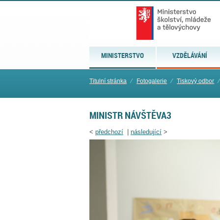
MINISTERSTVO
VZDĚLÁVÁNÍ
Titulní stránka
⁄
Fotogalerie
⁄
Tiskový odbor
⁄
MINISTR NÁVŠTĚVA3
<
předchozí
|
následující
>