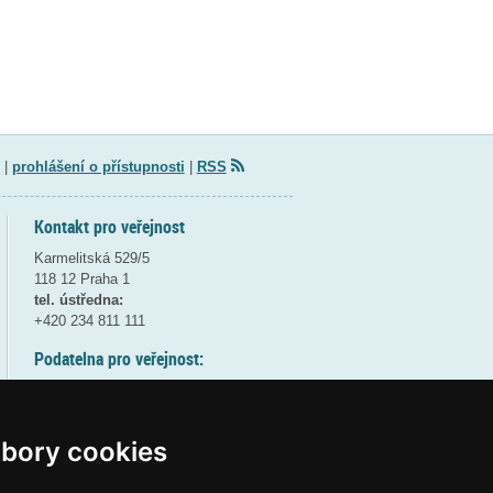
|
prohlášení o přístupnosti
|
RSS
Kontakt pro veřejnost
Karmelitská 529/5
118 12 Praha 1
tel. ústředna:
+420 234 811 111
Podatelna pro veřejnost:
pondělí a středa - 7:30-17:00
úterý a čtvrtek - 7:30-15:30
pátek - 7:30-14:00
bory cookies
8:30 - 9:30 - bezpečnostní přestávka