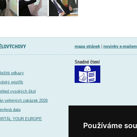
TĚLOVÝCHOVY
mapa stránek
|
novinky e-mailem
Snadné čtení
ležité odkazy
olský rejstřík
ehled vysokých škol
án veřejných zakázek 2026
evřená data
ORTÁL YOUR EUROPE
Používáme sou