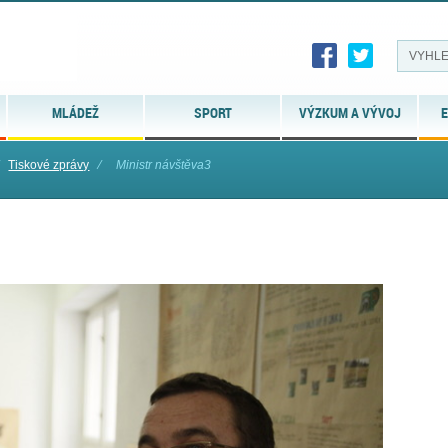
MLÁDEŽ
SPORT
VÝZKUM A VÝVOJ
E
Tiskové zprávy
⁄
Ministr návštěva3