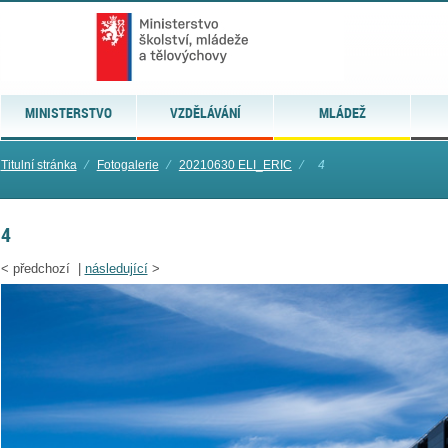
MINISTERSTVO
VZDĚLÁVÁNÍ
MLÁDEŽ
Titulní stránka
⁄
Fotogalerie
⁄
20210630 ELI_ERIC
⁄
4
4
<
předchozí |
následující
>