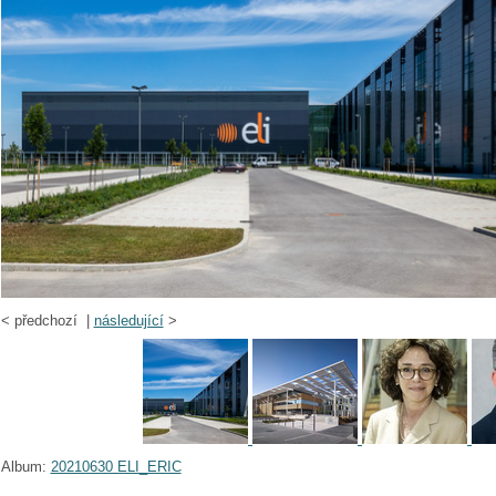
<
předchozí |
následující
>
Album:
20210630 ELI_ERIC