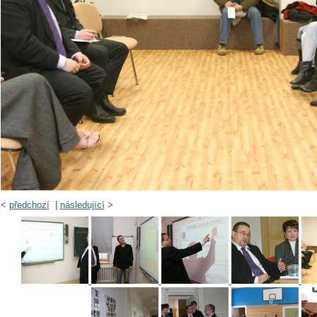
<
předchozí
|
následující
>