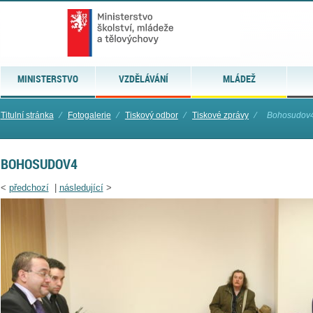
MINISTERSTVO
VZDĚLÁVÁNÍ
MLÁDEŽ
Titulní stránka
⁄
Fotogalerie
⁄
Tiskový odbor
⁄
Tiskové zprávy
⁄
Bohosudov
BOHOSUDOV4
<
předchozí
|
následující
>