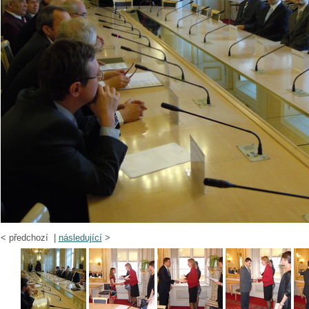
<
předchozí |
následující
>