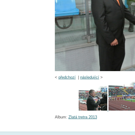
<
předchozí
|
následující
>
Album:
Zlatá tretra 2013