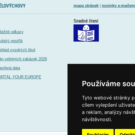
TĚLOVÝCHOVY
mapa stránek
|
novinky e-mailem
Snadné čtení
ležité odkazy
olský rejstřík
ehled vysokých škol
án veřejných zakázek 2026
evřená data
ORTÁL YOUR EUROPE
Používáme sou
Tyto webové stránky po
cílem vylepšení uživat
a reklam, analýzy návš
návštěvnosti.
Souhlasím
Odmít