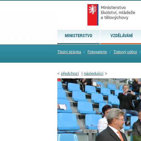
MINISTERSTVO
VZDĚLÁVÁNÍ
Titulní stránka
⁄
Fotogalerie
⁄
Tiskový odbor
⁄
<
předchozí
|
následující
>