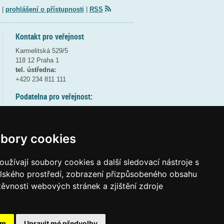
|
prohlášení o přístupnosti
|
RSS
Kontakt pro veřejnost
Karmelitská 529/5
118 12 Praha 1
tel. ústředna:
+420 234 811 111
Podatelna pro veřejnost:
pondělí a středa - 7:30-17:00
úterý a čtvrtek - 7:30-15:30
pátek - 7:30-14:00
bory cookies
8:30 - 9:30 - bezpečnostní přestávka
(více informací
ZDE
)
užívají soubory cookies a další sledovací nástroje s
elského prostředí, zobrazení přizpůsobeného obsahu
Elektronická podatelna:
těvnosti webových stránek a zjištění zdroje
posta@msmt
gov
cz
ID datové schránky:
vidaawt
ám
Upravit mé předvolby