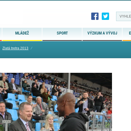
MLÁDEŽ
SPORT
VÝZKUM A VÝVOJ
E
Zlatá tretra 2013
⁄