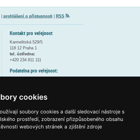
|
prohlášení o přístupnosti
|
RSS
Kontakt pro veřejnost
Karmelitská 529/5
118 12 Praha 1
tel. ústředna:
+420 234 811 111
Podatelna pro veřejnost:
pondělí a středa - 7:30-17:00
úterý a čtvrtek - 7:30-15:30
pátek - 7:30-14:00
bory cookies
8:30 - 9:30 - bezpečnostní přestávka
(více informací
ZDE
)
užívají soubory cookies a další sledovací nástroje s
elského prostředí, zobrazení přizpůsobeného obsahu
Elektronická podatelna:
těvnosti webových stránek a zjištění zdroje
posta@msmt
gov
cz
ID datové schránky:
vidaawt