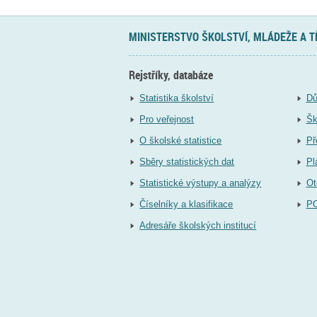
MINISTERSTVO ŠKOLSTVÍ, MLÁDEŽE A 
Rejstříky, databáze
Statistika školství
Dů
Pro veřejnost
Šk
O školské statistice
Př
Sběry statistických dat
Pl
Statistické výstupy a analýzy
Ot
Číselníky a klasifikace
P
Adresáře školských institucí