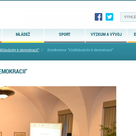
MLÁDEŽ
SPORT
VÝZKUM A VÝVOJ
E
děláváním k demokracii"
⁄
Konference "Vzděláváním k demokracii"
EMOKRACII"