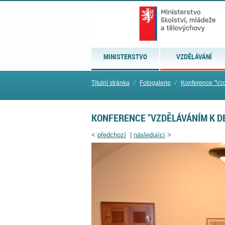
MINISTERSTVO
VZDĚLÁVÁNÍ
Titulní stránka
⁄
Fotogalerie
⁄
Konference "Vz
KONFERENCE "VZDĚLÁVÁNÍM K D
<
předchozí
|
následující
>