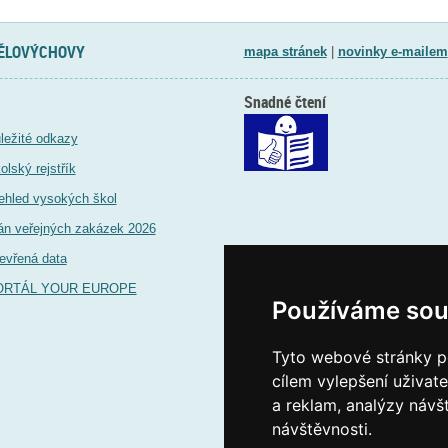
TĚLOVÝCHOVY
mapa stránek
|
novinky e-mailem
Snadné čtení
ležité odkazy
olský rejstřík
ehled vysokých škol
án veřejných zakázek 2026
evřená data
ORTÁL YOUR EUROPE
Používáme sou
Tyto webové stránky po
cílem vylepšení uživat
a reklam, analýzy návš
návštěvnosti.