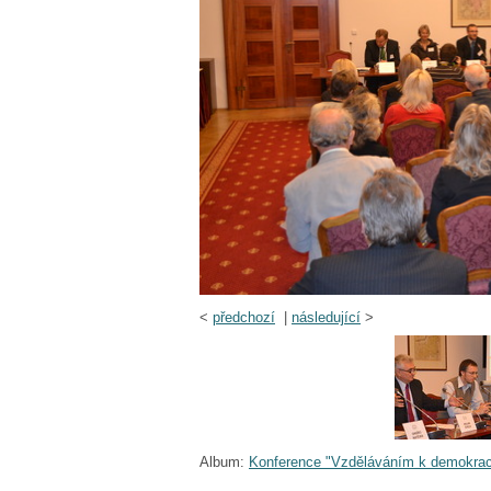
<
předchozí
|
následující
>
Album:
Konference "Vzděláváním k demokrac