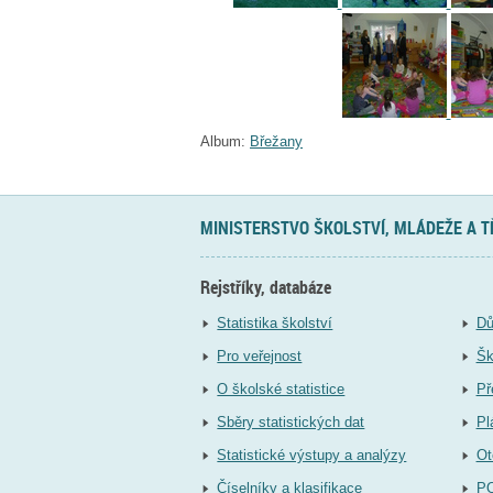
Album:
Břežany
MINISTERSTVO ŠKOLSTVÍ, MLÁDEŽE A 
Rejstříky, databáze
Statistika školství
Dů
Pro veřejnost
Šk
O školské statistice
Př
Sběry statistických dat
Pl
Statistické výstupy a analýzy
Ot
Číselníky a klasifikace
P