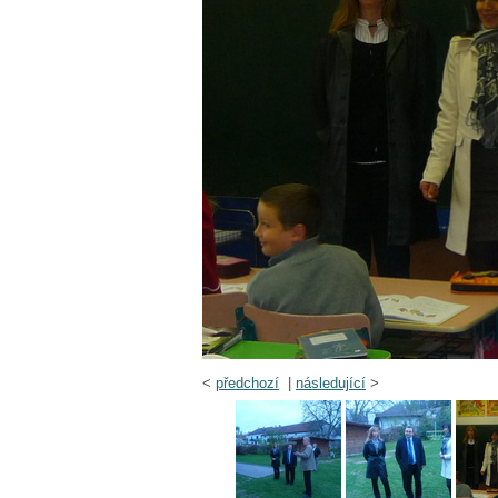
<
předchozí
|
následující
>