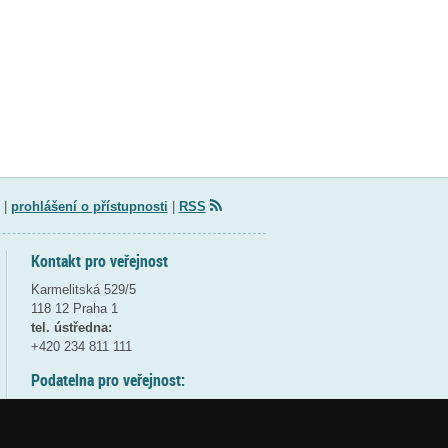
|
prohlášení o přístupnosti
|
RSS
Kontakt pro veřejnost
Karmelitská 529/5
118 12 Praha 1
tel. ústředna:
+420 234 811 111
Podatelna pro veřejnost:
pondělí a středa - 7:30-17:00
úterý a čtvrtek - 7:30-15:30
pátek - 7:30-14:00