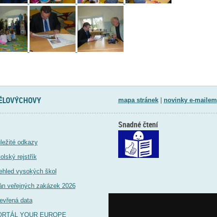
TĚLOVÝCHOVY
mapa stránek
|
novinky e-mailem
Snadné čtení
ležité odkazy
olský rejstřík
ehled vysokých škol
án veřejných zakázek 2026
evřená data
ORTÁL YOUR EUROPE