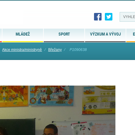
MLÁDEŽ
SPORT
VÝZKUM A VÝVOJ
E
Akce ministra/ministryně
⁄
Břežany
⁄
P1090638