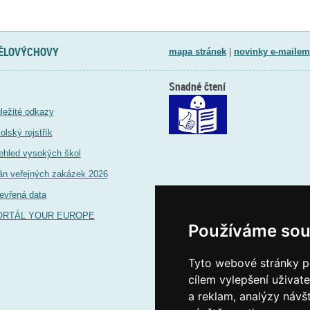
TĚLOVÝCHOVY
mapa stránek
|
novinky e-mailem
Snadné čtení
ležité odkazy
olský rejstřík
ehled vysokých škol
án veřejných zakázek 2026
evřená data
ORTÁL YOUR EUROPE
Používáme sou
Tyto webové stránky po
cílem vylepšení uživat
a reklam, analýzy návš