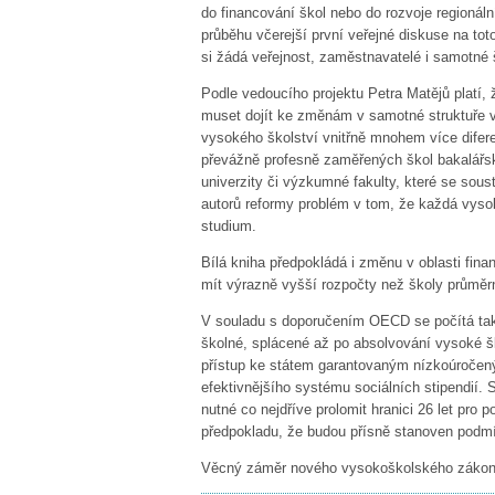
do financování škol nebo do rozvoje regionál
průběhu včerejší první veřejné diskuse na to
si žádá veřejnost, zaměstnavatelé i samotné 
Podle vedoucího projektu Petra Matějů platí
muset dojít ke změnám v samotné struktuře v
vysokého školství vnitřně mnohem více difere
převážně profesně zaměřených škol bakalářs
univerzity či výzkumné fakulty, které se sou
autorů reformy problém v tom, že každá vyso
studium.
Bílá kniha předpokládá i změnu v oblasti fin
mít výrazně vyšší rozpočty než školy průměr
V souladu s doporučením OECD se počítá také
školné, splácené až po absolvování vysoké š
přístup ke státem garantovaným nízkoúročen
efektivnějšího systému sociálních stipendií. 
nutné co nejdříve prolomit hranici 26 let pr
předpokladu, že budou přísně stanoven podmí
Věcný záměr nového vysokoškolského zákona 