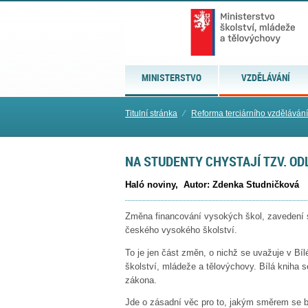
MINISTERSTVO
VZDĚLÁVÁNÍ
Titulní stránka
⁄
Reforma terciárního vzděláván
NA STUDENTY CHYSTAJÍ TZV. O
Haló noviny, Autor: Zdenka Studničková
Změna financování vysokých škol, zavedení sp
českého vysokého školství.
To je jen část změn, o nichž se uvažuje v Bílé
školství, mládeže a tělovýchovy. Bílá kniha 
zákona.
Jde o zásadní věc pro to, jakým směrem se b