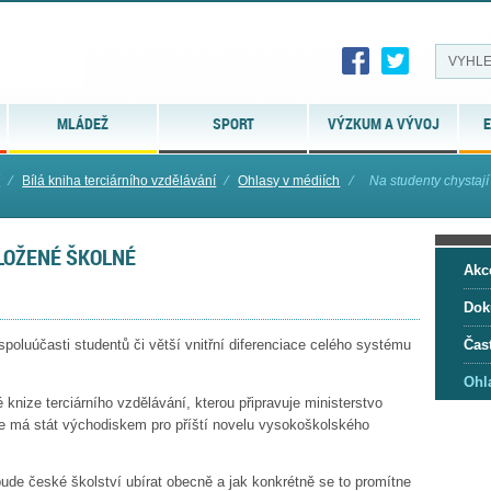
MLÁDEŽ
SPORT
VÝZKUM A VÝVOJ
E
í
⁄
Bílá kniha terciárního vzdělávání
⁄
Ohlasy v médiích
⁄
Na studenty chystají
DLOŽENÉ ŠKOLNÉ
Akc
Dok
oluúčasti studentů či větší vnitřní diferenciace celého systému
Čas
Ohl
 knize terciárního vzdělávání, kterou připravuje ministerstvo
se má stát východiskem pro příští novelu vysokoškolského
ude české školství ubírat obecně a jak konkrétně se to promítne