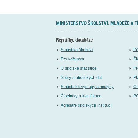
MINISTERSTVO ŠKOLSTVÍ, MLÁDEŽE A 
Rejstříky, databáze
Statistika školství
Dů
Pro veřejnost
Šk
O školské statistice
Př
Sběry statistických dat
Pl
Statistické výstupy a analýzy
Ot
Číselníky a klasifikace
P
Adresáře školských institucí