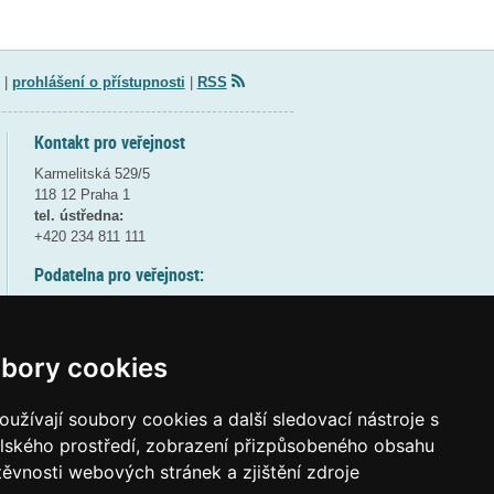
|
prohlášení o přístupnosti
|
RSS
Kontakt pro veřejnost
Karmelitská 529/5
118 12 Praha 1
tel. ústředna:
+420 234 811 111
Podatelna pro veřejnost:
pondělí a středa - 7:30-17:00
úterý a čtvrtek - 7:30-15:30
pátek - 7:30-14:00
bory cookies
8:30 - 9:30 - bezpečnostní přestávka
(více informací
ZDE
)
užívají soubory cookies a další sledovací nástroje s
elského prostředí, zobrazení přizpůsobeného obsahu
Elektronická podatelna:
těvnosti webových stránek a zjištění zdroje
posta@msmt.gov.cz