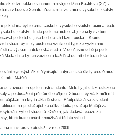
ního školství, řekla novinářům ministryně Dana Kuchtová (SZ) v
to téma v budově Senátu. Zdůraznila, že změnu vysokého školství
školy.
, že pokud má být reforma českého vysokého školství účinná, bude
ysokého školství. Bude podle něj nutné, aby se celý systém
ncoval podle toho, jaké bude jejich hlavní poslání. Kromě
kých studií, by měly postupně vzniknout typické výzkumné
středí na výzkum a doktorská studia. V současné době je podle
ká škola chce být univerzitou a každá chce mít doktorandské
ancování vysokých škol. Vynikající a dynamické školy prostě musí
né, míní Matějů.
 se zavedením spoluúčasti studentů. Mělo by jít o tzv. odložené
koly a po dosažení průměrného příjmu. Studenti by však měli mít
ým půjčkám na krytí nákladů studia. Předpokládá se zavedení
S ohledem na prodlužující se délku studia považuje Matějů za
o poskytování výhod studentů. Ovšem, jak dodává, pouze za
nky, které budou bránit zneužívání těchto výhod.
má ministerstvo předložit v roce 2009.