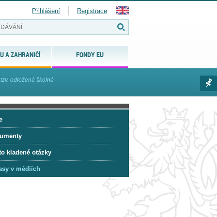
Přihlášení
Registrace
U A ZAHRANIČÍ
FONDY EU
 tzv. odložené školné
e
umenty
to kladené otázky
asy v médiích