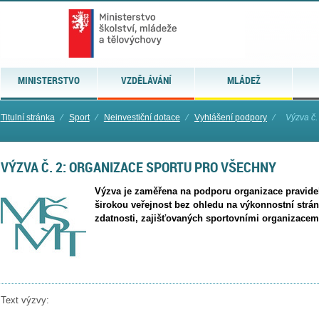
MINISTERSTVO
VZDĚLÁVÁNÍ
MLÁDEŽ
Titulní stránka
⁄
Sport
⁄
Neinvestiční dotace
⁄
Vyhlášení podpory
⁄
Výzva č.
VÝZVA Č. 2: ORGANIZACE SPORTU PRO VŠECHNY
Výzva je zaměřena na podporu organizace pravide
širokou veřejnost bez ohledu na výkonnostní strá
zdatnosti, zajišťovaných sportovními organizacemi
Text výzvy: