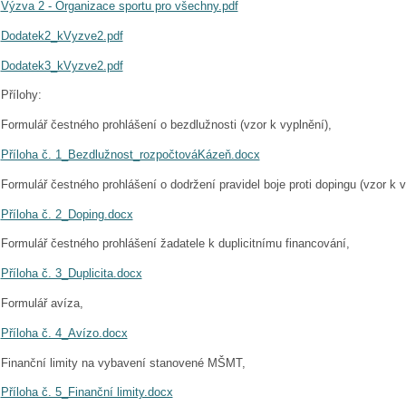
Výzva 2 - Organizace sportu pro všechny.pdf
Dodatek2_kVyzve2.pdf
Dodatek3_kVyzve2.pdf
Přílohy:
Formulář čestného prohlášení o bezdlužnosti (vzor k vyplnění),
Příloha č. 1_Bezdlužnost_rozpočtováKázeň.docx
Formulář čestného prohlášení o dodržení pravidel boje proti dopingu (vzor k v
Příloha č. 2_Doping.docx
Formulář čestného prohlášení žadatele k duplicitnímu financování,
Příloha č. 3_Duplicita.docx
Formulář avíza,
Příloha č. 4_Avízo.docx
Finanční limity na vybavení stanovené MŠMT,
Příloha č. 5_Finanční limity.docx