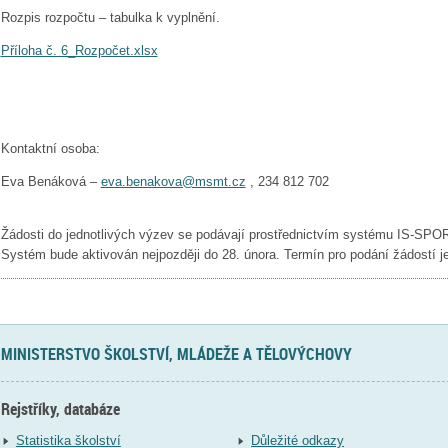
Rozpis rozpočtu – tabulka k vyplnění.
Příloha č. 6_Rozpočet.xlsx
Kontaktní osoba:
Eva Benáková –
eva.benakova@msmt.cz
, 234 812 702
Žádosti do jednotlivých výzev se podávají prostřednictvím systému IS-SPO
Systém bude aktivován nejpozději do 28. února. Termín pro podání žádostí j
MINISTERSTVO ŠKOLSTVÍ, MLÁDEŽE A TĚLOVÝCHOVY
Rejstříky, databáze
Statistika školství
Důležité odkazy