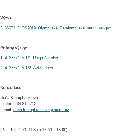
Výzva:
3_38671_5_OS2019_Olympijské_Paralympijské_hnutí_web.pdf
Přílohy výzvy:
1.
4_38671_5_P1_Rozpočet.xlsx
2.
4_38671_5_P2_Avízo.docx
Konzultace:
Soňa Krumphanzlová
telefon: 234 812 712
e-mail:
sona.krumphanzlova@msmt.cz
(Po – Pá: 9:00 -11:30 a 13:00 – 15:00)