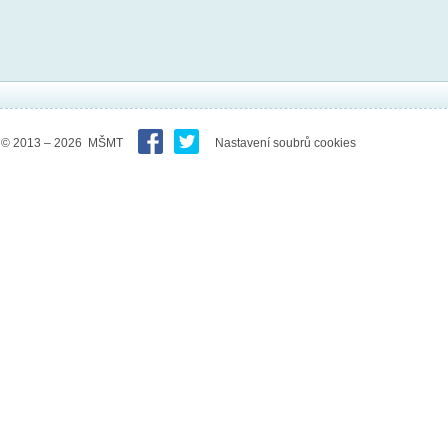
© 2013 – 2026 MŠMT
Nastavení soubrů cookies