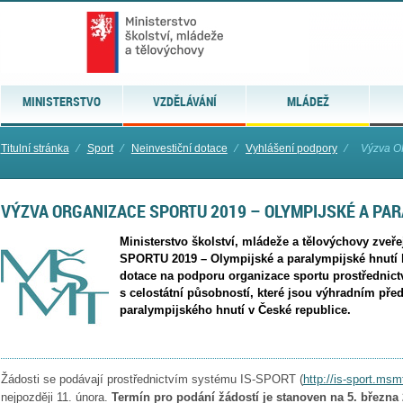
MINISTERSTVO
VZDĚLÁVÁNÍ
MLÁDEŽ
Titulní stránka
⁄
Sport
⁄
Neinvestiční dotace
⁄
Vyhlášení podpory
⁄
Výzva O
VÝZVA ORGANIZACE SPORTU 2019 – OLYMPIJSKÉ A PA
Ministerstvo školství, mládeže a tělovýchovy zv
SPORTU 2019 – Olympijské a paralympijské hnutí k
dotace na podporu organizace sportu prostřednict
s celostátní působností, které jsou výhradním př
paralympijského hnutí v České republice.
Žádosti se podávají prostřednictvím systému IS-SPORT (
http://is-sport.msm
nejpozději 11. února.
Termín pro podání žádostí je stanoven na 5. března 