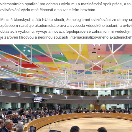
vnitrostátních opatření pro ochranu výzkumu a mezinárodní spolupráce, a to
ovlivňování výzkumné činnosti a souvisejícím hrozbám.
Ministři členských států EU se shodli, že nelegitimní ovlivňování ze strany 
způsobem narušuje akademická práva a svobodu vědeckého bádání, a ovlivňu
oblastech výzkumu, vývoje a inovací. Spolupráce se zahraničními vědeckými p
je zároveň klíčovou a nedílnou součástí internacionalizovaného akademické