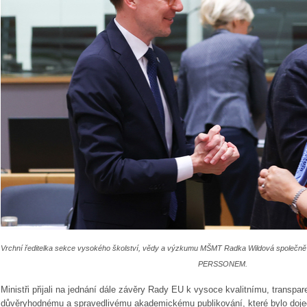
Vrchní ředitelka sekce vysokého školství, vědy a výzkumu MŠMT Radka Wildová společně
PERSSONEM.
Ministři přijali na jednání dále závěry Rady EU k vysoce kvalitnímu, transpa
důvěryhodnému a spravedlivému akademickému publikování, které bylo do