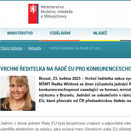
MINISTERSTVO
VZDĚLÁVÁNÍ
MLÁDEŽ
Titulní stránka
⁄
Aktuality
⁄
Vrchní ředitelka na Radě EU pro...
VRCHNÍ ŘEDITELKA NA RADĚ EU PRO KONKURENCESCH
Brusel, 23. května 2023 – Vrchní ředitelka sekce v
MŠMT Radka Wildová se dnes zúčastnila jednání 
konkurenceschopnost zasedající ve formaci mini
výzkumu v Bruselu. Jednání se uskutečnilo v rámc
EU, které převzalo od ČR předsednickou štafetu na
Jedním z témat jednání Rady EU byla bezpečnost znalostí a odpovědné inte
zaměřila především na otázku, jaké existují mezi členskými státy EU příklad