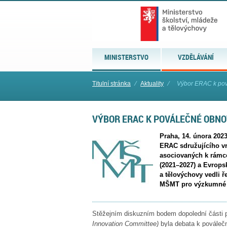
MINISTERSTVO
VZDĚLÁVÁNÍ
Titulní stránka
⁄
Aktuality
⁄
Výbor ERAC k pov
VÝBOR ERAC K POVÁLEČNÉ OBNO
Praha, 14. února 202
ERAC sdružujícího vr
asociovaných k rámc
(2021–2027) a Evrops
a tělovýchovy vedli 
MŠMT pro výzkumné i
Stěžejním diskuzním bodem dopolední části
Innovation Committee)
byla debata k povále