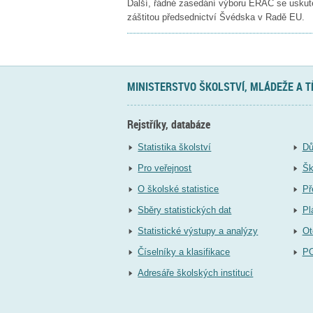
Další, řádné zasedání výboru ERAC se uskut
záštitou předsednictví Švédska v Radě EU.
MINISTERSTVO ŠKOLSTVÍ, MLÁDEŽE A 
Rejstříky, databáze
Statistika školství
Dů
Pro veřejnost
Šk
O školské statistice
Př
Sběry statistických dat
Pl
Statistické výstupy a analýzy
Ot
Číselníky a klasifikace
P
Adresáře školských institucí