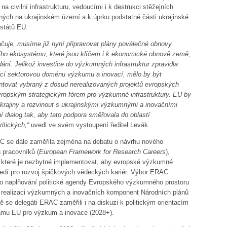
na civilní infrastrukturu, vedoucími i k destrukci stěžejních
ných na ukrajinském území a k úprku podstatné části ukrajinské
států EU.
račuje, musíme již nyní připravovat plány poválečné obnovy
ního ekosystému, které jsou klíčem i k ekonomické obnově země,
ní. Jelikož investice do výzkumných infrastruktur zpravidla
ující sektorovou doménu výzkumu a inovací, mělo by být
entovat vybraný z dosud nerealizovaných projektů evropských
Evropským strategickým fórem pro výzkumné infrastruktury. EU by
krajiny a rozvinout s ukrajinskými výzkumnými a inovačními
ní dialog tak, aby tato podpora směřovala do oblastí
ritických,“
uvedl ve svém vystoupení ředitel Levák.
C se dále zaměřila zejména na debatu o návrhu nového
 pracovníků (
European Framework for Research Careers
),
k, které je nezbytné implementovat, aby evropské výzkumné
tředí pro rozvoj špičkových vědeckých kariér. Výbor ERAC
ho naplňování politické agendy Evropského výzkumného prostoru
v realizaci výzkumných a inovačních komponent Národních plánů
 se delegáti ERAC zaměřili i na diskuzi k politickým orientacím
ramu EU pro výzkum a inovace (2028+).