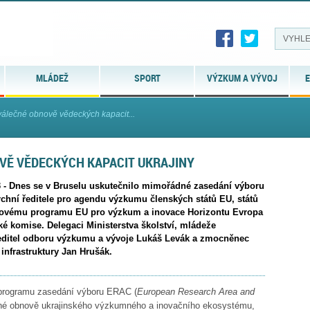
MLÁDEŽ
SPORT
VÝZKUM A VÝVOJ
E
álečné obnově vědeckých kapacit...
VĚ VĚDECKÝCH KAPACIT UKRAJINY
3 - Dnes se v Bruselu uskutečnilo mimořádné zasedání výboru
chní ředitele pro agendu výzkumu členských států EU, států
ovému programu EU pro výzkum a inovace Horizontu Evropa
ké komise. Delegaci Ministerstva školství, mládeže
ředitel odboru výzkumu a vývoje Lukáš Levák a zmocněnec
nfrastruktury Jan Hrušák.
 programu zasedání výboru ERAC (
European Research Area and
čné obnově ukrajinského výzkumného a inovačního ekosystému,