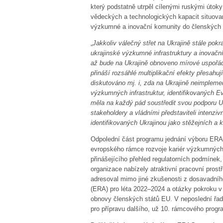
který podstatně utrpěl cílenými ruskými útoky 
vědeckých a technologických kapacit situova
výzkumné a inovační komunity do členských 
„
Jakkoliv válečný střet na Ukrajině stále pok
ukrajinské výzkumné infrastruktury a inovač
až bude na Ukrajině obnoveno mírové uspořádá
přináší rozsáhlé multiplikační efekty přesah
diskutováno mj. i, zda na Ukrajině neimplem
výzkumných infrastruktur, identifikovaných 
měla na každý pád soustředit svou podporu U
stakeholdery a vládními představiteli intenziv
identifikovaných Ukrajinou jako stěžejních a k
Odpolední část programu jednání výboru ERA
evropského rámce rozvoje kariér výzkumných
přinášejícího přehled regulatorních podmíne
organizace nabízely atraktivní pracovní pros
adresoval mimo jiné zkušenosti z dosavadní
(ERA) pro léta 2022–2024 a otázky pokroku 
obnovy členských států EU. V neposlední řadě
pro přípravu dalšího, už 10. rámcového prog