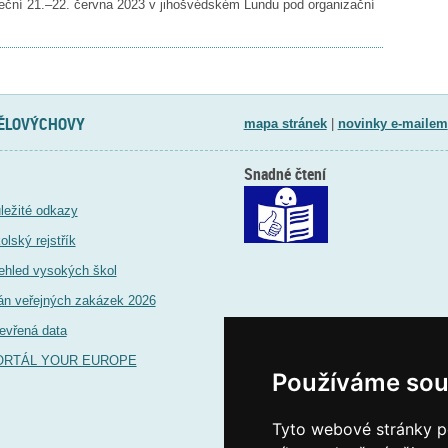
eční 21.–22. června 2023 v jihošvédském Lundu pod organizační
TĚLOVÝCHOVY
mapa stránek
|
novinky e-mailem
Snadné čtení
ležité odkazy
olský rejstřík
ehled vysokých škol
án veřejných zakázek 2026
evřená data
ORTÁL YOUR EUROPE
Používáme sou
Tyto webové stránky po