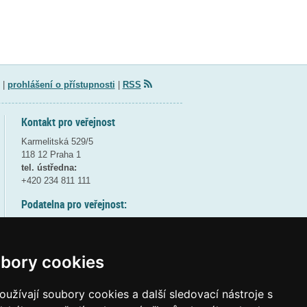
|
prohlášení o přístupnosti
|
RSS
Kontakt pro veřejnost
Karmelitská 529/5
118 12 Praha 1
tel. ústředna:
+420 234 811 111
Podatelna pro veřejnost:
pondělí a středa - 7:30-17:00
úterý a čtvrtek - 7:30-15:30
pátek - 7:30-14:00
bory cookies
8:30 - 9:30 - bezpečnostní přestávka
(více informací
ZDE
)
užívají soubory cookies a další sledovací nástroje s