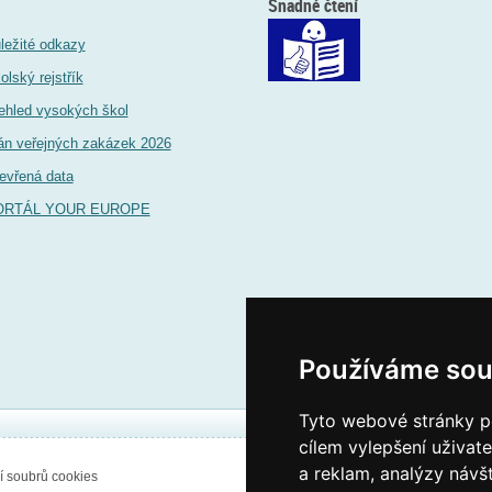
Snadné čtení
ležité odkazy
olský rejstřík
ehled vysokých škol
án veřejných zakázek 2026
evřená data
ORTÁL YOUR EUROPE
Používáme sou
Tyto webové stránky po
cílem vylepšení uživat
a reklam, analýzy návš
í soubrů cookies