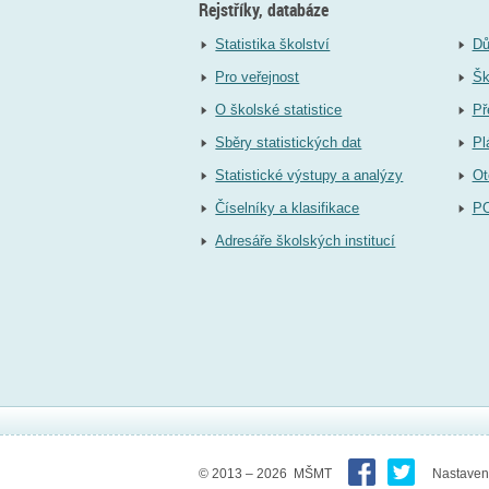
Rejstříky, databáze
Statistika školství
Dů
Pro veřejnost
Šk
O školské statistice
Př
Sběry statistických dat
Pl
Statistické výstupy a analýzy
Ot
Číselníky a klasifikace
P
Adresáře školských institucí
© 2013 – 2026 MŠMT
Nastaven