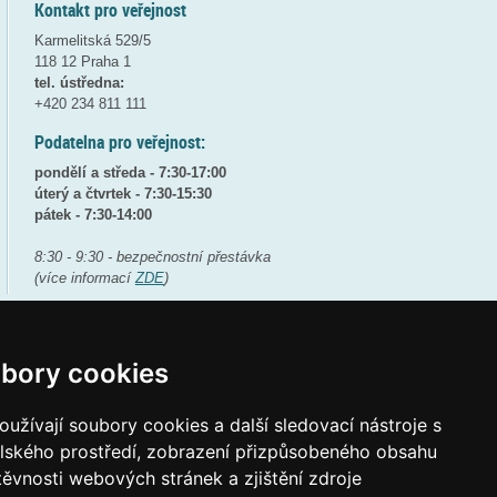
Kontakt pro veřejnost
Karmelitská 529/5
118 12 Praha 1
tel. ústředna:
+420 234 811 111
Podatelna pro veřejnost:
pondělí a středa - 7:30-17:00
úterý a čtvrtek - 7:30-15:30
pátek - 7:30-14:00
8:30 - 9:30 - bezpečnostní přestávka
(více informací
ZDE
)
Elektronická podatelna:
posta@msmt.gov.cz
bory cookies
ID datové schránky:
vidaawt
užívají soubory cookies a další sledovací nástroje s
elského prostředí, zobrazení přizpůsobeného obsahu
těvnosti webových stránek a zjištění zdroje
Tvorba webových stránek a aplikací