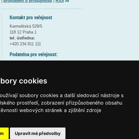
|
prohlášení o přístupnosti
|
RSS
Kontakt pro veřejnost
Karmelitská 529/5
118 12 Praha 1
tel. ústředna:
+420 234 811 111
Podatelna pro veřejnost:
pondělí a středa - 7:30-17:00
úterý a čtvrtek - 7:30-15:30
pátek - 7:30-14:00
bory cookies
8:30 - 9:30 - bezpečnostní přestávka
(více informací
ZDE
)
užívají soubory cookies a další sledovací nástroje s
elského prostředí, zobrazení přizpůsobeného obsahu
Elektronická podatelna:
těvnosti webových stránek a zjištění zdroje
posta@msmt.gov.cz
ID datové schránky:
vidaawt
ám
Upravit mé předvolby