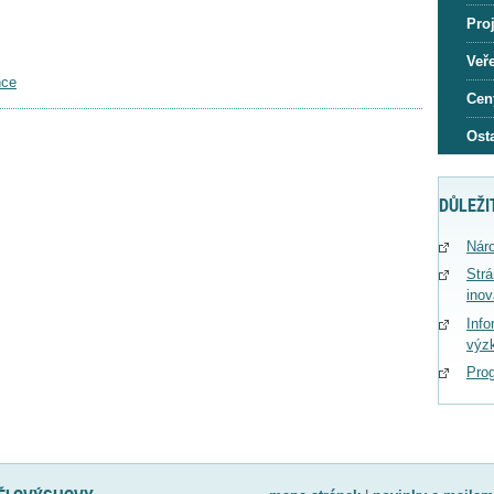
Proj
Veře
nce
Cen
Osta
DŮLEŽI
Náro
Str
ino
Info
výz
Pro