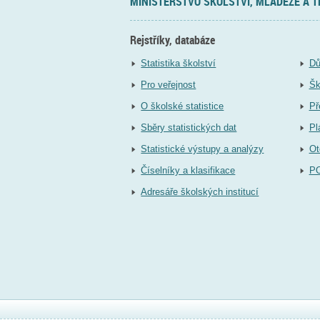
MINISTERSTVO ŠKOLSTVÍ, MLÁDEŽE A 
Rejstříky, databáze
Statistika školství
Dů
Pro veřejnost
Šk
O školské statistice
Př
Sběry statistických dat
Pl
Statistické výstupy a analýzy
Ot
Číselníky a klasifikace
P
Adresáře školských institucí