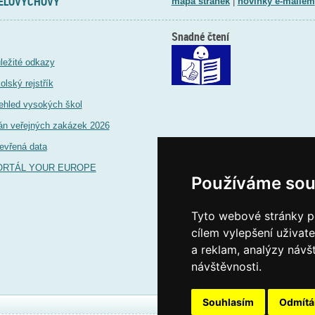
TĚLOVÝCHOVY
mapa stránek
|
novinky e-mailem
Snadné čtení
ležité odkazy
olský rejstřík
ehled vysokých škol
án veřejných zakázek 2026
evřená data
ORTÁL YOUR EUROPE
Používáme sou
Tyto webové stránky po
cílem vylepšení uživat
a reklam, analýzy návš
návštěvnosti.
Souhlasím
Odmít