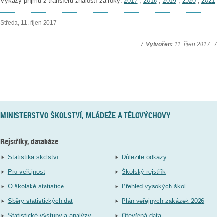
Výkazy příjmů z transferu znalostí za roky:
2017
,
2018
,
2019
,
2020
,
2021
Středa, 11. říjen 2017
/
Vytvořen:
11. říjen 2017 
MINISTERSTVO ŠKOLSTVÍ, MLÁDEŽE A TĚLOVÝCHOVY
Rejstříky, databáze
Statistika školství
Důležité odkazy
Pro veřejnost
Školský rejstřík
O školské statistice
Přehled vysokých škol
Sběry statistických dat
Plán veřejných zakázek 2026
Statistické výstupy a analýzy
Otevřená data