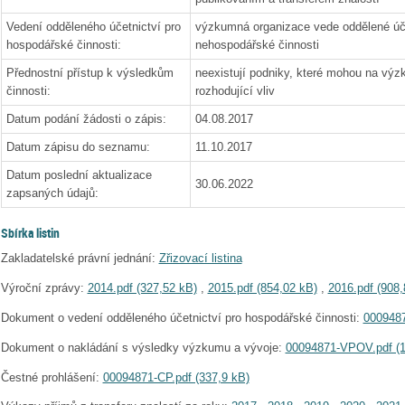
Vedení odděleného účetnictví pro
výzkumná organizace vede oddělené úče
hospodářské činnosti:
nehospodářské činnosti
Přednostní přístup k výsledkům
neexistují podniky, které mohou na výz
činnosti:
rozhodující vliv
Datum podání žádosti o zápis:
04.08.2017
Datum zápisu do seznamu:
11.10.2017
Datum poslední aktualizace
30.06.2022
zapsaných údajů:
Sbírka listin
Zakladatelské právní jednání:
Zřizovací listina
Výroční zprávy:
2014.pdf (327,52 kB)
,
2015.pdf (854,02 kB)
,
2016.pdf (908,
Dokument o vedení odděleného účetnictví pro hospodářské činnosti:
0009487
Dokument o nakládání s výsledky výzkumu a vývoje:
00094871-VPOV.pdf (1
Čestné prohlášení:
00094871-CP.pdf (337,9 kB)