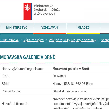
MINISTERSTVO
VZDĚLÁVÁNÍ
MLÁDEŽ
Titulní stránka
⁄
Výzkum a vývoj
⁄
Veřejné rejstříky, registry a seznamy
⁄
Sezna
MORAVSKÁ GALERIE V BRNĚ
Název výzkumné organizace:
Moravská galerie v Brně
IČO:
00094871
Sídlo:
Husova 535/18, 662 26 Brno
Právní forma:
příspěvková organizace
provádět nezávisle základní výzkum, 
Hlavní cíl činnosti:
experimentální vývoj a veřejně šířit výs
publikováním a transferem znalostí